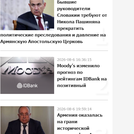
Бывшие
солнечной энергии
руководители
14:53:48 5-08-2026
Словакии требуют от
Никола Пашиняна
1
Idram и IDBank - рядом со
прекратить
стартапами на Seaside Startup
политические преследования и давление на
Summit
Армянскую Апостольскую Церковь
22:43:22 3-08-2026
2026-08-6 16:36:15
В мобильном приложении Юнибанка
Moody’s изменило
теперь можно зарегистрироваться
также с помощью imID
прогноз по
2
рейтингам IDBank на
10:13:18 3-08-2026
позитивный
«Бесплатные бонусы в играх»:
IDBank предупреждает о
кибератаках на школьников
2026-08-6 19:59:14
Армения оказалась
21:09:53 31-07-2026
на грани
исторической
ЕАЭС со временем будет