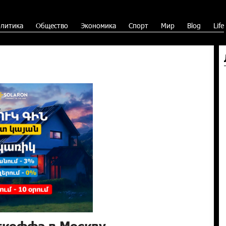
литика
Общество
Экономика
Спорт
Мир
Blog
Life
ткоффа в Москву