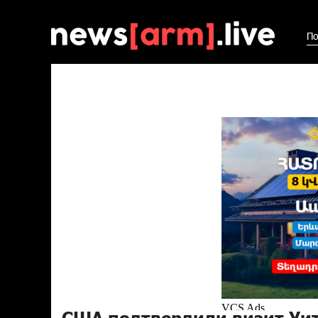
По
США подтвердили визит Уи