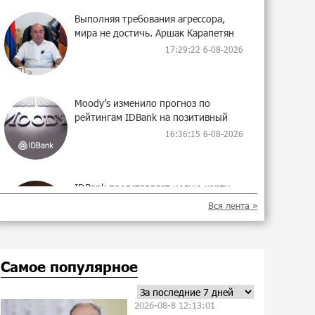
Выполняя требования агрессора,
мира не достичь. Аршак Карапетян
17:29:22 6-08-2026
Moody’s изменило прогноз по
рейтингам IDBank на позитивный
16:36:15 6-08-2026
IDBank представляет новую карту
Mastercard World с преимуществами
Вся лента »
для путешествий и специальной
акцией
17:21:01 5-08-2026
Самое популярное
Ucom и FPWC обеспечат
круглосуточный мониторинг дикой
2026-08-8 12:13:01
природы в Гнишике с помощью