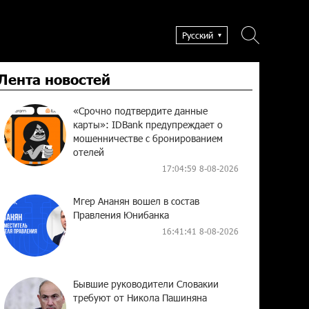
Русский
Лента новостей
«Срочно подтвердите данные
карты»: IDBank предупреждает о
мошенничестве с бронированием
отелей
17:04:59 8-08-2026
Мгер Ананян вошел в состав
Правления Юнибанка
16:41:41 8-08-2026
Бывшие руководители Словакии
требуют от Никола Пашиняна