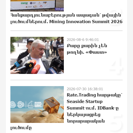
«Չեմ վերադառնալու
3
փաստաբանական
գործունեությանը»․ Արամ
Հանքարդյունաբերության ապագան՝ թվային
Վարդևանյան
լուծումներում. Mining Innovation Summit 2026
11:48:55 6-08-2026
2026-08-6 9:46:01
Հայաստանը կարիք ունի Ավետիք
Քարը քարին չեն
Չալաբյանի նման խելացի,
թողնի. «Փաստ»
4
աշխատասեր և զարգացած մարդու.
Արմեն Մանվելյան
11:43:36 6-08-2026
Հիմա. Նարեկ Կարապետյանի
ճեպազրույցը
2026-07-30 16:38:01
11:39:05 6-08-2026
Rate.Trading հարթակը՝
Seaside Startup
Summit-ում. IDBank-ը
5
ներկայացրեց
Հարցնում են իրար.«ամուսինդ ո՞նց է,
նորարարական
քեռիդ ո՞նց է». Մարուքյանը
լուծումը
հիասթափված է նորընտիր