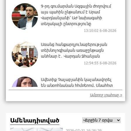
9-րդ գումարման Ազգային ժողովում
այս պահին ընթանում է Արամ
Վարդևանյանի՝ ԱԺ նախագահի
տեղակալի ընտրությունը
13:10:02 6-08-2026
Առանց հանքարդյունաբերության
տեխնոլոգիական առաջընթացն
անհնար է․ Վարդան Ջհանյան
12:54:55 6-08-2026
Ավետիք Չալաբյանին կալանավորել
են անօրինական հիմքերով. Անահիտ
Ադամյան
Ամբողջ լրահոսը »
12:44:35 6-08-2026
Ժողովո՛ւրդ, Սամվել Կարապետյանի,
Ամենադիտված
սրբազանների կալանքը ապօրինի է
եղել. Արամ Վարդևանյան
2026-07-31 16:36:29