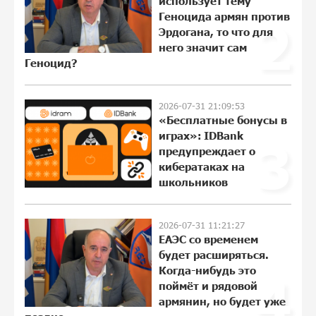
использует тему
14:42:59 29-07-2026
Геноцида армян против
2
Эрдогана, то что для
него значит сам
Геноцид?
Пашинян ты упустил свой шанс уйти
спокойно. Аршак Карапетян
18:38:32 28-07-2026
2026-07-31 21:09:53
«Бесплатные бонусы в
играх»: IDBank
3
предупреждает о
Обновленный Центр продаж и
обслуживания Ucom открылся по
кибератаках на
адресу ул. Шаумяна, 24/2 в Арарате
школьников
12:03:54 28-07-2026
2026-07-31 11:21:27
Никогда Нагорный Карабах не был в
ЕАЭС со временем
составе независимого Азербайджана.
будет расширяться.
Аршак Карапетян
Когда-нибудь это
4
22:29:07 27-07-2026
поймёт и рядовой
армянин, но будет уже