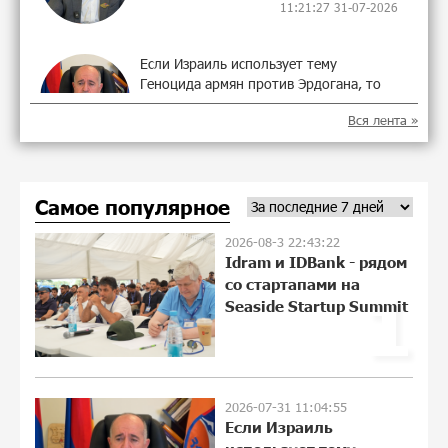
11:21:27 31-07-2026
Если Израиль использует тему
Геноцида армян против Эрдогана, то
что для него значит сам Геноцид?
Вся лента »
11:04:55 31-07-2026
ВТБ (Армения): вклад «Стабильный» —
Самое популярное
до 10% годовых и оформление в
мобильном приложении
2026-08-3 22:43:22
17:16:48 30-07-2026
Idram и IDBank - рядом
со стартапами на
1
Платформа Rate.Trading на Seaside
Seaside Startup Summit
Startup Summit: IDBank представил
инновационное решение
17:04:08 30-07-2026
2026-07-31 11:04:55
Состоялось открытие Khachaturian
Если Израиль
Rooftop при поддержке IDBank