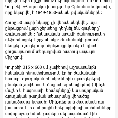
այցելուների աչքի առաջ վերականգնում են Գուստավ
Կուրբեի «Հուղարկավորությունը Օրնանում» կտավը,
որը նկարվել է 1849-1850-ական թվականներին:
Շուրջ 50 տարի նկարը չի վերականգնվել. այս
ընթացքում լաքի շերտերը դեղնել են, գույները՝
գունաթափվել։ Հսկայական կտավի ծանրությունը
դեֆորմացրել է շրջանակը։ Ժամանակի թողած
հետքերը շտկելու գործընթացը կարելի է դիտել
ցուցասրահում տեղադրված հատուկ ապակու
միջոցով։
Կուրբեի 315 x 668 սմ չափերով աշխատանքն
իսկական հեղափոխություն էր իր ժամանակի
համար. գյուղական բնակիչներին պատկերելով
բնական չափերով և ծայրահեղ ռեալիզմով (մինչև
մաշկի և հագուստի երանգները) նա սովորական
գյուղական թաղման տեսարանը վերածեց
լայնածավալ կտավի: Մինչդեռ այն ժամանակ դա
խախտում էր ժանրային հիերարխիայի սահմանները.
սովորաբար նման չափերը վերապահված էին