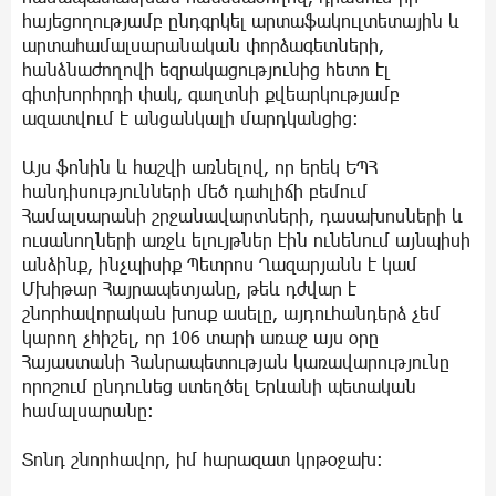
հայեցողությամբ ընդգրկել արտաֆակուլտետային և
արտահամալսարանական փորձագետների,
հանձնաժողովի եզրակացությունից հետո էլ
գիտխորհրդի փակ, գաղտնի քվեարկությամբ
ազատվում է անցանկալի մարդկանցից։
Այս ֆոնին և հաշվի առնելով, որ երեկ ԵՊՀ
հանդիսությունների մեծ դահլիճի բեմում
Համալսարանի շրջանավարտների, դասախոսների և
ուսանողների առջև ելույթներ էին ունենում այնպիսի
անձինք, ինչպիսիք Պետրոս Ղազարյանն է կամ
Մխիթար Հայրապետյանը, թեև դժվար է
շնորհավորական խոսք ասելը, այդուհանդերձ չեմ
կարող չհիշել, որ 106 տարի առաջ այս օրը
Հայաստանի Հանրապետության կառավարությունը
որոշում ընդունեց ստեղծել Երևանի պետական
համալսարանը։
Տոնդ շնորհավոր, իմ հարազատ կրթօջախ։