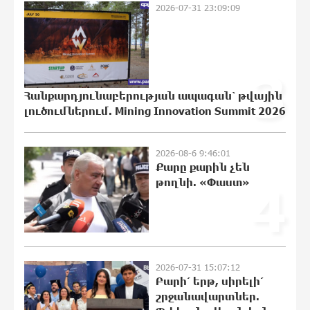
21:11:27 6-08-2026
2026-07-31 23:09:09
ՆԳՆ-ն՝ աղբակույտի տակ մնացած
3
քաղաքացու մահվան մասին
20:44:49 6-08-2026
Հանքարդյունաբերության ապագան՝ թվային
լուծումներում. Mining Innovation Summit 2026
«Համահայկական ճակատ» շարժումը
զորակցություն է հայտնում Ամենայն
2026-08-6 9:46:01
Քարը քարին չեն
Հայոց Կաթողիկոսին
թողնի. «Փաստ»
4
20:43:42 6-08-2026
Ավտովթար՝ Կոտայքի մարզում.
Զովունի-Եղվարդ ճանապարհին
բախվել են «Alfa Romeo»-ն և «Opel»-ը.
կա վիրավոր
2026-07-31 15:07:12
20:26:38 6-08-2026
Բարի՛ երթ, սիրելի՛
շրջանավարտներ.