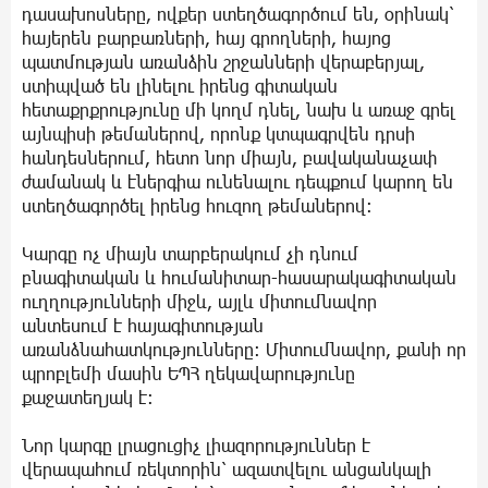
դասախոսները, ովքեր ստեղծագործում են, օրինակ՝
հայերեն բարբառների, հայ գրողների, հայոց
պատմության առանձին շրջանների վերաբերյալ,
ստիպված են լինելու իրենց գիտական
հետաքրքրությունը մի կողմ դնել, նախ և առաջ գրել
այնպիսի թեմաներով, որոնք կտպագրվեն դրսի
հանդեսներում, հետո նոր միայն, բավականաչափ
ժամանակ և էներգիա ունենալու դեպքում կարող են
ստեղծագործել իրենց հուզող թեմաներով։
Կարգը ոչ միայն տարբերակում չի դնում
բնագիտական և հումանիտար-հասարակագիտական
ուղղությունների միջև, այլև միտումնավոր
անտեսում է հայագիտության
առանձնահատկությունները։ Միտումնավոր, քանի որ
պրոբլեմի մասին ԵՊՀ ղեկավարությունը
քաջատեղյակ է։
Նոր կարգը լրացուցիչ լիազորություններ է
վերապահում ռեկտորին՝ ազատվելու անցանկալի