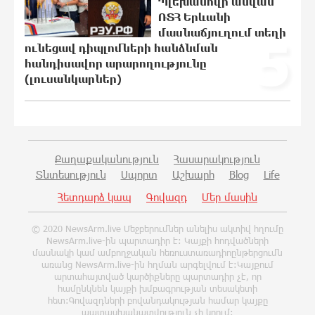
Պլեխանովի անվան
Արժևորվում է Շիրակի երգիծական
բանահյուսությունը
ՌՏՀ Երևանի
մասնաճյուղում տեղի
20:08:02 6-08-2026
5
ունեցավ դիպլոմների հանձնման
հանդիսավոր արարողությունը
(լուսանկարներ)
Վրաստանում պետական ​​
պաշտոնյային կաշառելու փորձի
համար քաղաքացի է ձերբակալվել
19:42:39 6-08-2026
Քաղաքականություն
Հասարակություն
ՌԴ-ն պատրաստ է շարունակել
Տնտեսություն
Սպորտ
Աշխարհ
Blog
Life
Հայաստանի երկաթուղիների
Հետդարձ կապ
Գովազդ
Մեր մասին
կոնցեսիոն կառավարումը. Օվերչուկ
19:25:15 6-08-2026
© 2020 NewsArm.live Մեջբերումներ անելիս ակտիվ հղումը
NewsArm.live-ին պարտադիր է: Կայքի հոդվածների
մասնակի կամ ամբողջական հեռուստառադիոընթերցումն
Հայաստանի բնակչության թիվը շուրջ
առանց NewsArm.live-ին հղման արգելվում է:Կայքում
7 հազարով ավելացել է
արտահայտված կարծիքները պարտադիր չէ, որ
19:07:40 6-08-2026
համընկնեն կայքի խմբագրության տեսակետի
հետ:Գովազդների բովանդակության համար կայքը
պատասխանատվություն չի կրում: