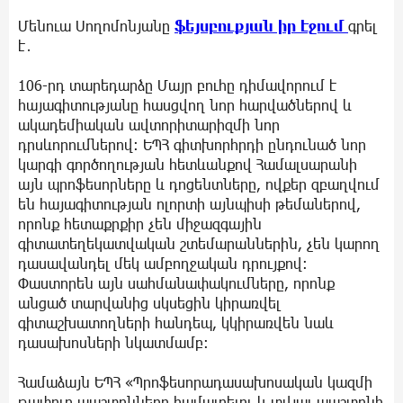
Մենուա Սողոմոնյանը
ֆեյսբուքյան իր էջում
գրել
է․
106-րդ տարեդարձը Մայր բուհը դիմավորում է
հայագիտությանը հասցվող նոր հարվածներով և
ակադեմիական ավտորիտարիզմի նոր
դրսևորումներով։ ԵՊՀ գիտխորհրդի ընդունած նոր
կարգի գործողության հետևանքով Համալսարանի
այն պրոֆեսորները և դոցենտները, ովքեր զբաղվում
են հայագիտության ոլորտի այնպիսի թեմաներով,
որոնք հետաքրքիր չեն միջազգային
գիտատեղեկատվական շտեմարաններին, չեն կարող
դասավանդել մեկ ամբողջական դրույքով։
Փաստորեն այն սահմանափակումները, որոնք
անցած տարվանից սկսեցին կիրառվել
գիտաշխատողների հանդեպ, կկիրառվեն նաև
դասախոսների նկատմամբ։
Համաձայն ԵՊՀ «Պրոֆեսորադասախոսական կազմի
թափուր պաշտոնները համալրելու և տվյալ պաշտոնի