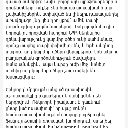
դասախոսներից։ Նախ՝ բոլոր այն պրոֆեսորները և
դոցենտները, ովքեր չեն համապատասխանի այս
չափանիշներին, ստիպված են լինելու դասավանդել
առավելագույնը կես դրույքով՝ ամեն տարի
թարմացվող պայմանագրերով։ Իսկ պայմանագիր
նորոգելու որոշման հարցում ԵՊՀ ներկայիս
ղեկավարությունը կարմիր գծեր ունի սահմանած,
որոնք տարեց տարի փոխվելու են, և եթե անցնող
տարում այդ կարմիր գծերը վերաբերում էին ակտիվ
քաղաքական գործունեություն ծավալելու
հանգամանքին, ապա կարգը ուժի մեջ մտնելու
պահից այդ կարմիր գծերը շատ ավելի են
խստացվելու։
Երկրորդ՝ մրցույթն անցած դասախոսին
աշխատանքից ազատելու մեխանիզմներ են
ներդրվում։ Ռեկտորն իրավասու է դառնում
ընտրված դասախոսի՝ իր պաշտոնին
համապատասխանության հարցը բարձրացնել
ֆակուլտետային գիտական խորհրդում, ստեղծել
համապատասխան հանձնաժողով, դրանում իր