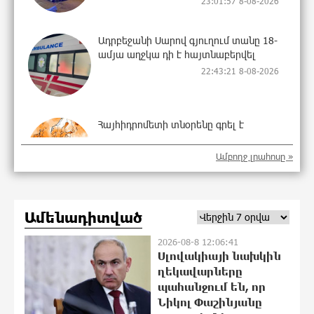
23:01:57 8-08-2026
Ադրբեջանի Սարով գյուղում տանը 18-
ամյա աղջկա դի է հայտնաբերվել
22:43:21 8-08-2026
Հայհիդրոմետի տնօրենը գրել է
22:25:11 8-08-2026
Ամբողջ լրահոսը »
Արտակարգ դեպք՝ Երևանում․ կոտրել
Ամենադիտված
են «Հույս բոլոր մարդկանց»
հիմնադրամի շենքի պատուհաններն
2026-08-8 12:06:41
ու դռները
Սլովակիայի նախկին
22:07:09 8-08-2026
ղեկավարները
պահանջում են, որ
Ալիևն ու Թրամփը հեռախոսազրույց
Նիկոլ Փաշինյանը