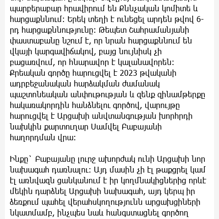
պարբերաբար հրավիրում են Քննչական կոմիտե և
հարցաքննում։ Երեկ տեղի է ունեցել արդեն թվով 6-
րդ հարցաքննությունը։ Թեպետ Շահրամանյանի
փաստաբանը նշում է, որ նրան հարցաքննում են
վկայի կարգավիճակով, բայց նույնիսկ չի
բացառվում, որ հնարավոր է կալանավորեն։
Քրեական գործը հարուցվել է 2023 թվականի
ադրբեջանական հարձակման ժամանակ
պաշտոնեական անփութության և զենք զինամթերքը
հակառակորդին հանձնելու գործով, վարույթը
հարուցվել է Արցախի անվտանգության խորհրդի
նախկին քարտուղար Սամվել Բաբայանի
հաղորդման վրա։
Ինքը` Բաբայանը լուրջ ախորժակ ունի Արցախի նոր
նախագահ դառնալու։ Այդ մասին չի էլ թաքցրել կամ
էլ առնվազն ցանկանում է իր կողմնակիցներից որևէ
մեկին դարձնել Արցախի նախագահ, այդ կերպ իր
ձեռքում պահել վերահսկողությունն արցախցիների
նկատմամբ, ինչպես նաև հանգստացնել գործող