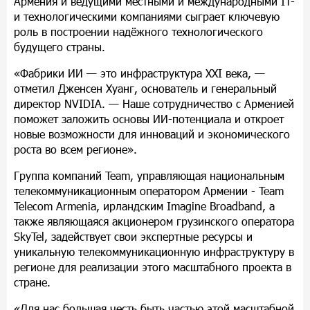
Армения и ведущими местными и международными IT-
и технологическими компаниями сыграет ключевую
роль в построении над
ё
жного технологического
будущего страны.
«Фабрики ИИ
—
это инфраструктура XXI века,
—
отметил Дженсен Хуанг, основатель и генеральный
директор NVIDIA.
—
Наше сотрудничество с Арменией
поможет заложить основы ИИ-потенциала и откроет
новые возможности для инноваций и экономического
роста во всем регионе».
Группа компаний Team, управляющая национальным
телекоммуникационным оператором Армении - Team
Telecom Armenia, ирландским Imagine Broadband, а
также являющаяся акционером грузинского оператора
SkyTel, задействует свои экспертные ресурсы и
уникальную телекоммуникационную инфраструктуру в
регионе для реализации этого масштабного проекта в
стране.
«Для нас большая честь быть частью этой масштабной