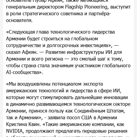
генеральным директором Flagship Pioneering, выступит
в роли стратегического советника и партн
ё
ра-
основателя.
«Следующая глава технологического лидерства
Армении будет строиться на глобальном
сотрудничестве и долгосрочных инвестициях»,
—
сказал Афеян.
—
Развитие инфраструктуры ИИ для
Армении и всего региона
—
это смелый шаг к тому,
чтобы страна стала значимым участником глобального
AI-сообщества».
«Мы воодушевлены потенциалом экспорта
американских технологий и лидерства в сфере ИИ,
которые могут стимулировать дальнейшие инновации
в динамично развивающемся технологическом секторе
Армении, принося пользу как Соедин
ё
нным Штатам,
так и Армении», - заявила посол США в Армении
Кристина Квин. «Такие американские компании, как
NVIDIA, продолжают предлагать передовые решения