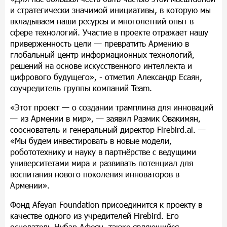
и стратегически значимой инициативы, в которую мы
вкладываем наши ресурсы и многолетний опыт в
сфере технологий. Участие в проекте отражает нашу
приверженность цели
—
превратить Армению в
глобальный центр информационных технологий,
решений на основе искусственного интеллекта и
цифрового будущего»,
-
отметил Александр Есаян,
соучредитель группы компаний Team.
«Этот проект
—
о создании трамплина для инноваций
—
из Армении в мир»,
—
заявил Размик Овакимян,
сооснователь и генеральный директор Firebird.ai.
—
«Мы будем инвестировать в новые модели,
робототехнику и науку в партн
ё
рстве с ведущими
университетами мира и развивать потенциал для
воспитания нового поколения инноваторов в
Армении».
Фонд Afeyan Foundation присоединится к проекту в
качестве одного из учредителей Firebird. Его
основатель Нубар Афеян, также являющийся