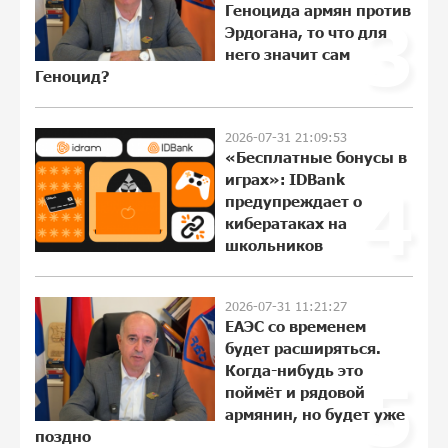
Геноцида армян против
3
Эрдогана, то что для
Пашинян ты упустил свой шанс уйти
него значит сам
спокойно. Аршак Карапетян
Геноцид?
18:38:32 28-07-2026
2026-07-31 21:09:53
«Бесплатные бонусы в
Обновленный Центр продаж и
обслуживания Ucom открылся по
играх»: IDBank
4
адресу ул. Шаумяна, 24/2 в Арарате
предупреждает о
12:03:54 28-07-2026
кибератаках на
школьников
Никогда Нагорный Карабах не был в
составе независимого Азербайджана.
2026-07-31 11:21:27
Аршак Карапетян
ЕАЭС со временем
22:29:07 27-07-2026
будет расширяться.
Когда-нибудь это
5
поймёт и рядовой
Бывший премьер-министр Словакии
армянин, но будет уже
обратился к президенту страны с
поздно
просьбой содействовать