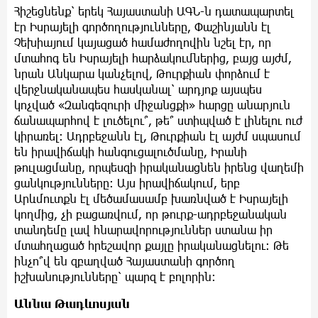
Հիշեցնենք՝ երեկ Հայաստանի ԱԳՆ-ն դատապարտել
էր Իսրայելի գործողությունները, Փաշինյանն էլ
Չեխիայում կայացած համաժողովին նշել էր, որ
մտահոգ են Իսրայելի հարձակումներից, բայց այժմ,
նրան Անկարա կանչելով, Թուրքիան փորձում է
վերջնականապես հասկանալ՝ արդյոք այսպես
կոչված «Զանգեզուրի միջանցքի» հարցը անարյուն
ճանապարհով է լուծելու՞, թե՞ ստիպված է լինելու ուժ
կիրառել։ Ադրբեջանն էլ, Թուրքիան էլ այժմ սպասում
են իրավիճակի հանգուցալուծմանը, Իրանի
թուլացմանը, որպեսզի իրականացնեն իրենց վաղեմի
ցանկությունները։ Այս իրավիճակում, երբ
Արևմուտքն էլ մեծամասամբ խառնված է Իսրայելի
կողմից, չի բացառվում, որ թուրք-ադրբեջանական
տանդեմը լավ հնարավորություններ ստանա իր
մտահղացած հրեշավոր քայլը իրականացնելու։ Թե
ինչո՞վ են զբաղված Հայաստանի գործող
իշխանությունները՝ պարզ է բոլորին։
Աննա Թադևոսյան