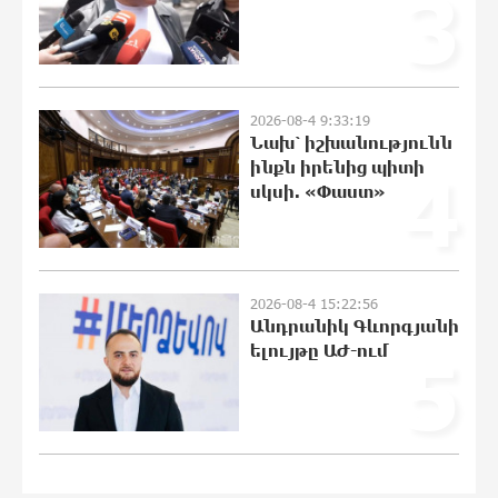
3
19:30:26 10-08-2026
Ինչ աջակցություն է նախատեսված
երեխա ունեցող ընտանիքներին
2026-08-4 9:33:19
19:11:00 10-08-2026
Նախ՝ իշխանությունն
ինքն իրենից պիտի
4
սկսի. «Փաստ»
«Արարատ-Արմենիան» նոր
դարպասապահ ունի
18:43:36 10-08-2026
2026-08-4 15:22:56
Անդրանիկ Գևորգյանի
Արտակարգ դեպք՝ Վայոց ձորի
ելույթը ԱԺ-ում
5
մարզում․ Եղեգիս-Հերմոն
ավտոճանապարհին հորդառատ
անձրևի հետևանքով տեղի է ունեցել
քարաթափում
18:25:16 10-08-2026