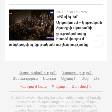
21:39:45 5-08-2026
2026-07-30 14:37:25
«Ծնվել եմ
Արցախում» կրթական
Խոշոր հրդեհ՝ Գավառի Արծվաքար
ծրագրի պատանի
թաղամասի փայտի
5
արտադրամասում. վերջինն
ջութակահարը
ամբողջությամբ վերածվել է մոխրի
Էստոնիայում
անցկացվող կրթական ուղևորությանը
21:30:30 5-08-2026
ԱՄՆ-ը հանել է Իրանի ԻՀՊԿ-ին
առնչվող երկու ինքնաթիռի և երեք
ավիաընկերության նկատմամբ
պատժամիջոցները
Քաղաքականություն
Հասարակություն
21:11:08 5-08-2026
Տնտեսություն
Սպորտ
Աշխարհ
Blog
Life
Հետդարձ կապ
Գովազդ
Մեր մասին
Լոնդոնի կենտրոնում զինված անձը
դանակով հարձակում է գործել. 4
© 2020 NewsArm.live Մեջբերումներ անելիս ակտիվ հղումը
վիրավոր կա
NewsArm.live-ին պարտադիր է: Կայքի հոդվածների
20:53:48 5-08-2026
մասնակի կամ ամբողջական հեռուստառադիոընթերցումն
առանց NewsArm.live-ին հղման արգելվում է:Կայքում