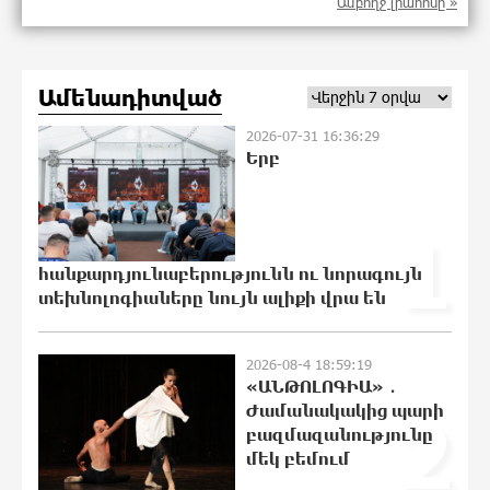
Ամբողջ լրահոսը »
22:44:37 5-08-2026
Ամենադիտված
Այսօր մենք ունենք մի իրավիճակ, երբ
որ բանտերը լիքն են
2026-07-31 16:36:29
քաղբանտարկյալներով, նորերին
Երբ
բերելու համար, քանի որ տեղ չկա,
հերթափոխով հներին ուղարկում են
տնային կալանքի․ Անահիտ Ադամյան
1
22:40:27 5-08-2026
հանքարդյունաբերությունն ու նորագույն
Իրանն ու Օմանը համաձայնեցրել են
տեխնոլոգիաները նույն ալիքի վրա են
Հորմուզի նեղուցով նոր երթուղու
կոորդինատները
22:36:21 5-08-2026
2026-08-4 18:59:19
«ԱՆԹՈԼՈԳԻԱ» ․
Ժամանակակից պարի
2
Կարենիսի Առաքելոց վանք, 5-րդ դար.
բազմազանությունը
պաշտպանենք մեր եկեղեցին․ Մենուա
մեկ բեմում
Սողոմոնյան