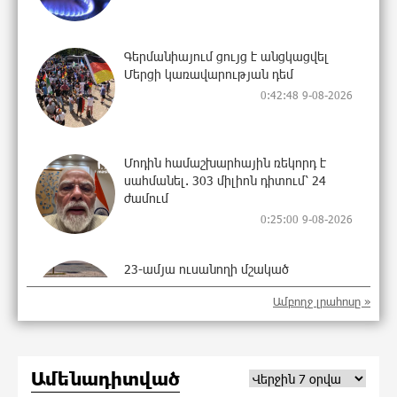
Գերմանիայում ցույց է անցկացվել
Մերցի կառավարության դեմ
0:42:48 9-08-2026
Մոդին համաշխարհային ռեկորդ է
սահմանել. 303 միլիոն դիտում՝ 24
ժամում
0:25:00 9-08-2026
23-ամյա ուսանողի մշակած
հավելվածը հարավկորեական App
Ամբողջ լրահոսը »
Store-ում շրջանցել է նույնիսկ Google
Maps-ը
23:58:58 8-08-2026
Ամենադիտված
Ռուսաստանի տարածքում ոչնչացվել