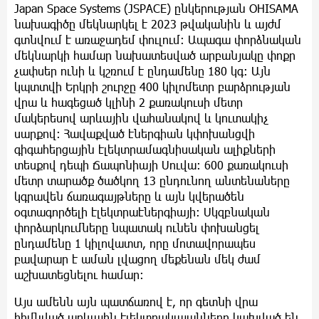
Japan Space Systems (JSPACE) ընկերության OHISAMA
նախագիծը մեկնարկել է 2023 թվականին և այժմ
գտնվում է առաջադեմ փուլում: Ապագա փորձնական
մեկնարկի համար նախատեսված արբանյակը փոքր
չափսեր ունի և կշռում է ընդամենը 180 կգ: Այն
կպտտվի Երկրի շուրջը 400 կիլոմետր բարձրության
վրա և հագեցած կլինի 2 քառակուսի մետր
մակերեսով արևային վահանակով և կուտակիչ
սարքով: Հավաքված էներգիան կփոխանցվի
գիգահերցային էլեկտրամագնիսական ալիքների
տեսքով դեպի Ճապոնիայի Սուվա: 600 քառակուսի
մետր տարածք ծածկող 13 ընդունող անտենաները
կգրավեն ճառագայթները և այն կվերածեն
օգտագործելի էլեկտրաէներգիայի: Սկզբնական
փորձարկումները նպատակ ունեն փոխանցել
ընդամենը 1 կիլովատտ, որը մոտավորապես
բավարար է աման լվացող մեքենան մեկ ժամ
աշխատեցնելու համար։
Այս ամենն այն պատճառով է, որ գետնի վրա
հիմնված արևային էլեկտրակայանները կախված են