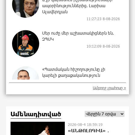
ապօրինություններից. Լարիսա
Ալավերդյան
11:27:23 8-08-2026
Մեր ուժը մեր աշխատակիցներն են.
ԶՊՄԿ
10:12:09 8-08-2026
«Պատմական հիշողությունը չի
կարելի քաղաքականություն
դարձնել». Կարպիս Փաշոյան
Ամբողջ լրահոսը »
10:02:32 8-08-2026
Երևանի և մարզերի տասնյակ
հասցեներում օգոստոսի 10-ին, 11-ին,
Ամենադիտված
12-ին և 13-ին գազ չի լինելու
2026-08-4 18:59:19
0:55:39 8-08-2026
«ԱՆԹՈԼՈԳԻԱ» ․