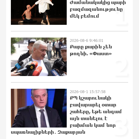
Ժամանակակից պարի
1
Հայ ուշուիստները 37 մեդալ են
բազմազանությունը
նվաճել միջազգային մրցաշարում
մեկ բեմում
0:35:27 8-08-2026
2026-08-6 9:46:01
ԱՄՆ Սենատը մեծամասնությամբ
Քարը քարին չեն
ընդունել է Ռուսաստանի և Իրանի դեմ
թողնի. «Փաստ»
2
պատժամիջոցների ընդլայնման
օրինագիծը
0:17:18 8-08-2026
Երգչուհի Բեյոնսեն ​​4 դատական հայց
է ներկայացրել Թուրքիայում
2026-08-1 15:57:58
ՔՊ կշարունակի
0:00:14 8-08-2026
բավարարել օտար
շահերը, եթե անգամ
3
այն տանելու է
Երևանյան լճում իրականացվել են
բախման կամ նոր
մաքրման աշխատանքներ
սպառնալիքների․ Զաքարյան
23:41:24 7-08-2026