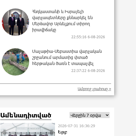
Հնդկաստանի և Իսրայելի
վարչապետները քննարկել են
Մերձավոր Արևելքում տիրող
իրավիճակը
22:55:16 6-08-2026
Մալաթիա-Սեբաստիա վարչական
շրջանում արմատից փտած
հերթական ծառն է տապալվել
22:37:22 6-08-2026
Իրանը և Օմանը պլանավորում են
Ամբողջ լրահոսը »
փոխել Հորմուզի նեղուցի
նավագնացության կառուցվածքը
22:19:14 6-08-2026
Ամենադիտված
8-ամյա Մոնթե Մուրադյանն ու
2026-07-31 16:36:29
Սյունե Քոսակյանը հաղթահարել
Երբ