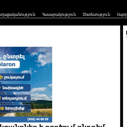
աղաքականություն
Հասարակություն
Տնտեսություն
Սպո
ցանքներ է գործում ընդդեմ