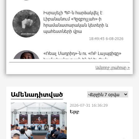
Իսրայելի ՊԲ-ն հարձակվել է
Լիբանանում «Հըզբոլլահ»-ի
հրամանատարական կետերի և
պահեստների վրա
18:49:45 6-08-2026
«Ռեալ Մադրիդ»-ն ու «ՌԲ Լայպցիգը»
համաձայնության են եկել Յան
Դիոմանդեի տրանսֆերի վերաբերյալ
Ամբողջ լրահոսը »
18:30:50 6-08-2026
Այսօրվա կառավարությունը
Ամենադիտված
ուսանողներին առաջարկում է
պահանջարկ չունեցող
2026-07-31 16:36:29
մասնագիտություններ. Ատոմ
Երբ
Մխիթարյան
18:19:46 6-08-2026
Հայրենիքը փոքրանում է մեր աչքերի