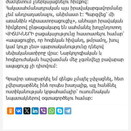
ժամկետում չներկայացնելու հիմքով։
Հակասահմանադրական այս իրավակարգավորմանը
չեմ անդրադառնալու, անիմաստ է։ Պարզվեց՝ մի
առանձին «կիսաստորացուցիչ», անհայտ իրավական
հիմքերով ընթացակարգ են սահմանել խոչընդոտող
ՎԻՃԱԿՆԵՐԻ բացակայությունը հաստատելու համար՝
«ապացուցիր, որ հոգեկան հիվանդ, թմրամոլ, խուլ
կամ կույր չես» պարտականությունը դնելով
սեփականատիրոջ վրա։ Նարկոլոգիական և
հոգեբուժական հաշվառման մեջ չգտնվելը բավարար
ապացույց չի դիտվում։
Գրավոր առաջարկել եմ զենքս չմալել-չփչացնել, հետ
չվերադարձնել ինձ որպես խաղալիք, այլ հանձնել
ոստիկանության կրթահամալիր՝ ուսումնական
նպատակներով օգտագործելու համար։