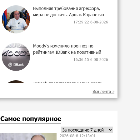
Выполняя требования агрессора,
мира не достичь. Аршак Карапетян
17:29:22 6-08-2026
Moody’s изменило прогноз по
рейтингам IDBank на позитивный
16:36:15 6-08-2026
IDBank представляет новую карту
Mastercard World с преимуществами
Вся лента »
для путешествий и специальной
акцией
17:21:01 5-08-2026
Самое популярное
Ucom и FPWC обеспечат
круглосуточный мониторинг дикой
2026-08-8 12:13:01
природы в Гнишике с помощью