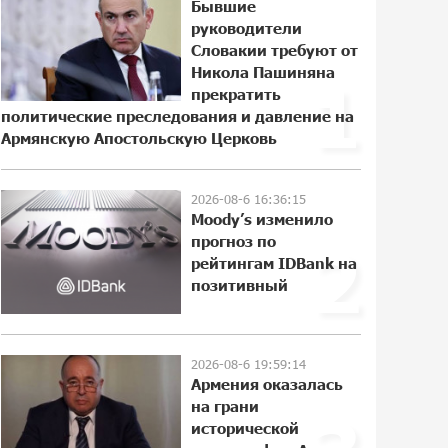
Бывшие
солнечной энергии
руководители
14:53:48 5-08-2026
Словакии требуют от
Никола Пашиняна
1
Idram и IDBank - рядом со
прекратить
стартапами на Seaside Startup
политические преследования и давление на
Summit
Армянскую Апостольскую Церковь
22:43:22 3-08-2026
2026-08-6 16:36:15
В мобильном приложении Юнибанка
Moody’s изменило
теперь можно зарегистрироваться
также с помощью imID
прогноз по
2
рейтингам IDBank на
10:13:18 3-08-2026
позитивный
«Бесплатные бонусы в играх»:
IDBank предупреждает о
кибератаках на школьников
2026-08-6 19:59:14
Армения оказалась
21:09:53 31-07-2026
на грани
исторической
ЕАЭС со временем будет