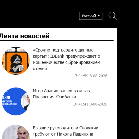
Русский
Лента новостей
«Срочно подтвердите данные
карты»: IDBank предупреждает о
мошенничестве с бронированием
отелей
17:04:59 8-08-2026
Мгер Ананян вошел в состав
Правления Юнибанка
16:41:41 8-08-2026
Бывшие руководители Словакии
требуют от Никола Пашиняна