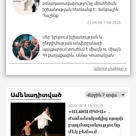
բռնադատավարությունը միահեծան
իշխանության հետևանք է. Հանրային
Դաշինք
21:04:08 7-08-2026
Մեր երկրում իշխանության և
ընդդիմության անվերջանալի
պայքարում տուժում է միայն ու միայն
ՀՀ քաղաքացին. Աննա Կոստանյան
21:00:08 7-08-2026
Ամբողջ լրահոսը »
Փրկարարները հայտանաբերել են
մոլորված զբոսաշրջիկներին
20:49:35 7-08-2026
Ամենադիտված
2026-08-4 18:59:19
«ԱՆԹՈԼՈԳԻԱ» ․
ԼՀԿ-ն պահանջում է դադարեցնել
Ժամանակակից պարի
1
Գարեգին Բ-ի և եպիսկոպոսների դեմ
բազմազանությունը
քրեական հետապնդումը
մեկ բեմում
20:40:12 7-08-2026