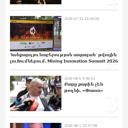
Սարյան փողոցի բնակարաններից
մեկում պայթյունի հետևանքով 55-
2026-07-31 23:09:09
ամյա տղամարդը այրվածքներով
տեղափոխվել է
«Այրվածքաբանության ազգային
կենտրոն»
2
20:30:30 7-08-2026
Հանքարդյունաբերության ապագան՝ թվային
լուծումներում. Mining Innovation Summit 2026
Սլովակիայի արևելքում արտակարգ
դրություն է հայտարարվել շոգի
ալիքների պատճառով
2026-08-6 9:46:01
20:11:48 7-08-2026
Քարը քարին չեն
թողնի. «Փաստ»
3
Երթևեկության կազմակերպման
փոփոխություն տեղի կունենա
19:53:41 7-08-2026
2026-08-1 15:57:58