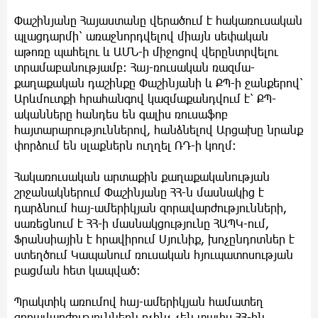
Փաշինյանը Հայաստանը վերածում է հակառուսական
պլացդարմի՝ առաջնորդվելով միայն սեփական
աթոռը պահելու և ԱՄՆ-ի միջոցով վերընտրվելու
տրամաբանությամբ։ Հայ-ռուսական ռազմա-
քաղաքական դաշինքը Փաշինյանի և ՔՊ-ի ջանքերով՝
Արևմուտքի հրահանգով կազմաքանդվում է՝ ՔՊ-
ականները հանդես են գալիս ռուսաֆոբ
հայտարարություններով, հանձնելով Արցախը նրանք
փորձում են սլաքներն ուղղել ՌԴ-ի կողմ։
Հակառուսական արտաքին քաղաքականության
շրջանակներում Փաշինյանը ՀՀ-ն մասնակից է
դարձնում հայ-ամերիկյան զորավարժությունների,
սառեցնում է ՀՀ-ի մասնակցությունը ՀԱՊԿ-ում,
Ֆրանսիային է հրավիրում Սյունիք, խոչընդոտներ է
ստեղծում Կապանում ռուսական հյուպատոսության
բացման հետ կապված։
Պրակտիկ առումով հայ-ամերիկյան համատեղ
զորավարժություններն ոչինչ չեն տալիս ՀՀ-ին,