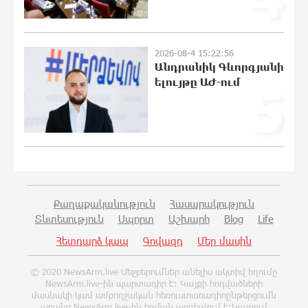
Սիցիլիայի օդանավակայանը փակվել
է Էթնա հրաբխի ժայթքման
2026-08-4 15:22:56
պատճառով
Անդրանիկ Գևորգյանի
19:18:03 8-08-2026
ելույթը ԱԺ-ում
5
Հետվճարի փոխարեն՝
արժանապատիվ և ֆիքսված թոշակ․
ինչու է գործող համակարգը
սոցիալական անարդարության խնդիր
ստեղծում. Հրայր Կամենդատյան
19:15:53 8-08-2026
Քաղաքականություն
Հասարակություն
Տնտեսություն
Սպորտ
Աշխարհ
Blog
Life
Երևանի Կենտրոնում փոշու
պարունակությունը գրեթե ամբողջ
Հետդարձ կապ
Գովազդ
Մեր մասին
շաբաթ գերազանցել է թույլատրելի
սահմանը
© 2020 NewsArm.live Մեջբերումներ անելիս ակտիվ հղումը
18:59:05 8-08-2026
NewsArm.live-ին պարտադիր է: Կայքի հոդվածների
մասնակի կամ ամբողջական հեռուստառադիոընթերցումն
առանց NewsArm.live-ին հղման արգելվում է:Կայքում