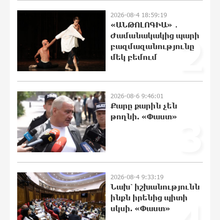
Ճապոնական Յակիշիմե կերամիկայի
2026-08-4 18:59:19
ցուցահանդեսը երկարաձգվել է մինչև
«ԱՆԹՈԼՈԳԻԱ» ․
օգոստոսի 30-ը
Ժամանակակից պարի
2
20:14:36 8-08-2026
բազմազանությունը
մեկ բեմում
Որոնվում է նախաձեռնված քրեական
վարույթի շրջանակներում
19:55:28 8-08-2026
2026-08-6 9:46:01
Քարը քարին չեն
թողնի. «Փաստ»
3
Փաշինյանն ու Թրամփը
հեռախոսազրույց են ունեցել
19:37:10 8-08-2026
2026-08-4 9:33:19
Չհանե´ս խաչդ, Հայաստան աշխարհ․
Նախ՝ իշխանությունն
Ուժեղ Հայաստան
ինքն իրենից պիտի
4
19:19:31 8-08-2026
սկսի. «Փաստ»