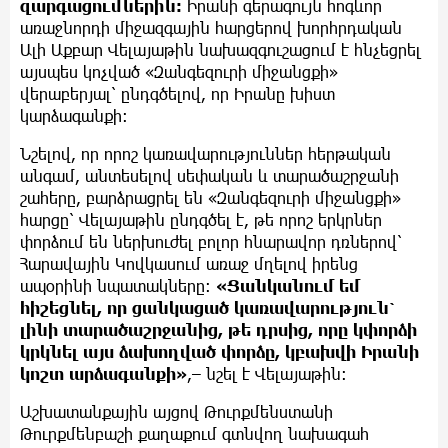
զարգացումներին։
Իրանի գերագույն հոգևոր
առաջնորդի միջազգային հարցերով խորհրդական
Ալի Աքբար Վելայաթին նախազգուշացում է հնչեցրել
այսպես կոչված «Զանգեզուրի միջանցքի»
վերաբերյալ՝ ընդգծելով, որ Իրանը խիստ
կարձագանքի։
Նշելով, որ որոշ կառավարություններ հերթական
անգամ, անտեսելով սեփական և տարածաշրջանի
շահերը, բարձրացրել են «Զանգեզուրի միջանցքի»
հարցը՝ Վելայաթին ընդգծել է, թե որոշ երկրներ
փորձում են ներխուժել բոլոր հնարավոր դռներով՝
Հարավային Կովկասում առաջ մղելով իրենց
ապօրինի նպատակները։
«Ցանկանում եմ
հիշեցնել, որ ցանկացած կառավարություն՝
լինի տարածաշրջանից, թե դրսից, որը կփորձի
կրկնել այս ձախողված փորձը, կբախվի Իրանի
կոշտ արձագանքի»
,– նշել է Վելայաթին։
Աշխատանքային այցով Թուրքմենստանի
Թուրքմենբաշի քաղաքում գտնվող նախագահ