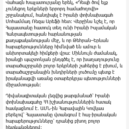
Վահագն Խաչատուրյանը երեկ, «Դեպի ծով ելք
չունեցող երկրների երրորդ համաժողովի»
շրջանակում, հանդիպել է Իրանի փոխնախագահ
Մոհամմադ Ռեզա Արեֆի հետ։ Վերջինս նշել է, որ
Հայաստանը հատուկ տեղ ունի Իրանի Իսլամական
Հանրապետության հարևանության
քաղաքականության մեջ, և որ Թեհրան–Երևան
հարաբերությունները հիմնված են ամուր և
անխորտակելի հիմքերի վրա։ Միևնույն ժամանակ,
իրանցի պաշտոնյան ընդգծել է, որ խաղաղությունը
տարածաշրջանի բոլոր երկրների շահերից է բխում, և
տարածաշրջանային խնդիրների լուծումը պետք է
իրականացվի առանց օտարերկրյա պետությունների
միջամտության։
Դիվանագիտական լեզվից թարգմանած՝ Իրանի
փոխնախագահը ՀՀ իշխանություններին հստակ
հասկացնում է. ԱՄՆ-ին Հարավային Կովկաս
բերելով՝ Հայաստանը վտանգում է հայ-իրանական
հարաբերությունները՝ դրանից բխող բոլոր
հետևանքներով։