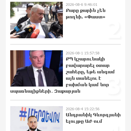
իշխանության հետևանք է. Հանրային
2026-08-6 9:46:01
Դաշինք
Քարը քարին չեն
թողնի. «Փաստ»
2
21:04:08 7-08-2026
Մեր երկրում իշխանության և
ընդդիմության անվերջանալի
պայքարում տուժում է միայն ու միայն
ՀՀ քաղաքացին. Աննա Կոստանյան
2026-08-1 15:57:58
21:00:08 7-08-2026
ՔՊ կշարունակի
բավարարել օտար
Փրկարարները հայտանաբերել են
շահերը, եթե անգամ
3
մոլորված զբոսաշրջիկներին
այն տանելու է
20:49:35 7-08-2026
բախման կամ նոր
սպառնալիքների․ Զաքարյան
ԼՀԿ-ն պահանջում է դադարեցնել
2026-08-4 15:22:56
Գարեգին Բ-ի և եպիսկոպոսների դեմ
Անդրանիկ Գևորգյանի
քրեական հետապնդումը
ելույթը ԱԺ-ում
20:40:12 7-08-2026