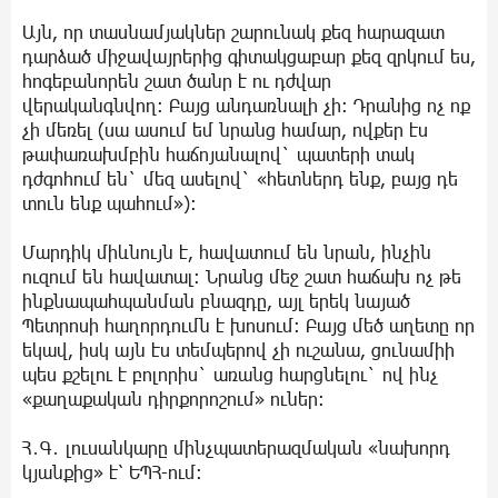
Այն, որ տասնամյակներ շարունակ քեզ հարազատ
դարձած միջավայրերից գիտակցաբար քեզ զրկում ես,
հոգեբանորեն շատ ծանր է ու դժվար
վերականգնվող: Բայց անդառնալի չի: Դրանից ոչ ոք
չի մեռել (սա ասում եմ նրանց համար, ովքեր էս
թափառախմբին հաճոյանալով` պատերի տակ
դժգոհում են` մեզ ասելով` «հետներդ ենք, բայց դե
տուն ենք պահում»):
Մարդիկ միևնույն է, հավատում են նրան, ինչին
ուզում են հավատալ: Նրանց մեջ շատ հաճախ ոչ թե
ինքնապահպանման բնազդը, այլ երեկ նայած
Պետրոսի հաղորդումն է խոսում: Բայց մեծ աղետը որ
եկավ, իսկ այն էս տեմպերով չի ուշանա, ցունամիի
պես քշելու է բոլորիս` առանց հարցնելու` ով ինչ
«քաղաքական դիրքորոշում» ուներ:
Հ․Գ․ լուսանկարը մինչպատերազմական «նախորդ
կյանքից» է՝ ԵՊՀ-ում։