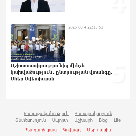
4
Սարյան փողոցի բնակարաններից
մեկում պայթյունի հետևանքով 55-
ամյա տղամարդը այրվածքներով
տեղափոխվել է
2026-08-4 22:15:53
«Այրվածքաբանության ազգային
կենտրոն»
20:30:30 7-08-2026
5
Սլովակիայի արևելքում արտակարգ
Աշխատասիրությունից մինչև
դրություն է հայտարարվել շոգի
կախվածություն․ ընտրության վտանգը.
ալիքների պատճառով
Մհեր Ավետիսյան
20:11:48 7-08-2026
Երթևեկության կազմակերպման
փոփոխություն տեղի կունենա
19:53:41 7-08-2026
Քաղաքականություն
Հասարակություն
Տնտեսություն
Սպորտ
Աշխարհ
Blog
Life
Հետդարձ կապ
Գովազդ
Մեր մասին
Հայաստանի հավաքականի նախկին