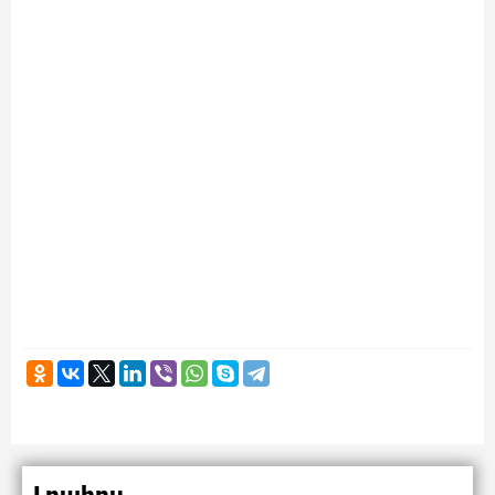
Լրահոս