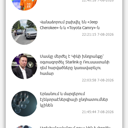
Վանաձորում բшխվել են «Jeep
Cherokee»-ն և «Toyota Camry»-ն
22:21:15 7-08-2026
Մասկը մերժել է Կիևի խնդրանքը՝
օգտագործել Starlink-ը Ռուսաստանի
դեմ հարվшծները կառավարելու
համար
22:03:58 7-08-2026
Երևանում և մարզերում
էլեկտրաէներգիայի ընդհատումներ
կլինեն
21:45:44 7-08-2026
Ստեփանավանում ռուս կին է փորձել