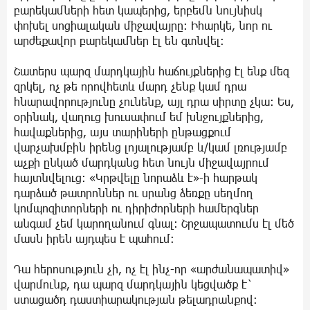
բարեկամների հետ կապերից, երբեմն նույնիսկ
փոխել սոցիալական միջավայրը: Իհարկե, նոր ու
արժեքավոր բարեկամներ էլ են գտնվել:
Շատերս պարզ մարդկային հաճույքներից էլ ենք մեզ
զրկել, ոչ թե որովհետև մարդ չենք կամ դրա
հնարավորությունը չունենք, այլ դրա սիրտը չկա: Ես,
օրինակ, վաղուց խուսափում եմ խնջույքներից,
հավաքներից, այս տարիների ընթացքում
վարչախմբին իրենց լոյալությամբ և/կամ լռությամբ
աչքի ընկած մարդկանց հետ նույն միջավայրում
հայտնվելուց: «Կրթվելը նորաձև է»-ի հարթակ
դարձած թատրոններ ու սրանց ձեռքը սեղմող
կոմպոզիտորների ու դիրիժորների համերգներ
անգամ չեմ կարողանում գնալ: Շրջապատումս էլ մեծ
մասն իրեն այդպես է պահում։
Դա հերոսություն չի, ոչ էլ ինչ-որ «արժանապատիվ»
վարմունք, դա պարզ մարդկային կեցվածք է`
ստացածդ դաստիարակության թելադրանքով: