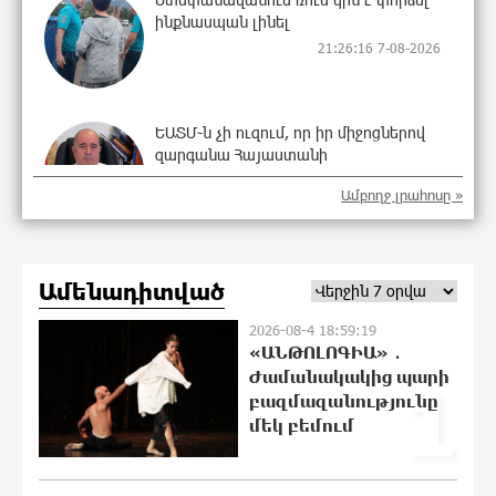
ինքնասպան լինել
21:26:16 7-08-2026
ԵԱՏՄ֊ն չի ուզում, որ իր միջոցներով
զարգանա Հայաստանի
տնտեսությունը ու հետո գնա ԵՄ.
Ամբողջ լրահոսը »
Արշակ Կարապետյան
21:09:01 7-08-2026
ԱՄՆ վերաքննիչ դատարանը
Ամենադիտված
արգելափակել է Թրամփի 400 միլիոն
դոլար արժողությամբ Սպիտակ տան
2026-08-4 18:59:19
պարահանդեսային դահլիճի
«ԱՆԹՈԼՈԳԻԱ» ․
նախագիծը
Ժամանակակից պարի
1
21:07:27 7-08-2026
բազմազանությունը
մեկ բեմում
Կաթողիկոսի նկատմամբ
իրականացվող
բռնադատավարությունը միահեծան