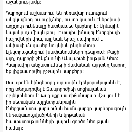
աջակցությամբ։
Դպրոցում աշխատում են հեռավար ուսուցում
անցկացնող ուսուցիչներ, ուստի կայուն էներգիայի
աղբյուր ունենալը հատկապես կարևոր է։ Արևային
կայանը ոչ միայն թույլ է տալիս խնայել էներգիայի
հաշիվների վրա, այլ նաև երաշխավորում է
անխափան դասեր նույնիսկ ընդհանուր
էլեկտրացանցում խափանումների դեպքում։ Բացի
այդ, դպրոցի շենքն ունի Անպարտելիության Կետ։
Հնարավոր անջատումների ժամանակ այդտեղ կարող
եք լիցքավորվել բջջային սարքերը։
Սա արդեն հինգերորդ արևային էլեկտրակայանն է,
որը տեղադրվել է Զապորոժիեի սոցիալական
օբյեկտներում։ Քաղաքը աստիճանաբար մշակում է
իր սեփական այլընտրանքային
էներգամատակարարման համակարգը կարևորագույն
ենթակառուցվածքների և կրթական
հաստատությունների կայուն գործունեության
համար։