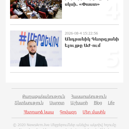
4
սկսի. «Փաստ»
21:48:41 8-08-2026
«Ինտեր»-ը հաղթեց «Յուվենտուս»-ին
2026-08-4 15:22:56
21:29:45 8-08-2026
Անդրանիկ Գևորգյանի
ելույթը ԱԺ-ում
5
Քրեական վարույթի շրջանակում
անձի անձնական և ընտանեկան
կյանքին առնչվող տվյալների
անհարկի հրապարակումն
անթույլատրելի է. ՄԻՊ
21:10:46 8-08-2026
Քաղաքականություն
Հասարակություն
Տնտեսություն
Սպորտ
Աշխարհ
Blog
Life
Զելենսկին ու Վուչիչը քննարկել են
Հետդարձ կապ
Գովազդ
Մեր մասին
համագործակցությունն ընդլայնելու
հնարավորությունները
© 2020 NewsArm.live Մեջբերումներ անելիս ակտիվ հղումը
20:51:38 8-08-2026