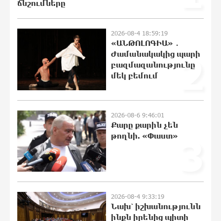
ճնշումները
Ադրբեջանի Սարով գյուղում տանը 18-
2026-08-4 18:59:19
ամյա աղջկա դի է հայտնաբերվել
«ԱՆԹՈԼՈԳԻԱ» ․
22:43:21 8-08-2026
Ժամանակակից պարի
2
բազմազանությունը
մեկ բեմում
Հայհիդրոմետի տնօրենը գրել է
22:25:11 8-08-2026
2026-08-6 9:46:01
Քարը քարին չեն
թողնի. «Փաստ»
3
Արտակարգ դեպք՝ Երևանում․ կոտրել
են «Հույս բոլոր մարդկանց»
հիմնադրամի շենքի պատուհաններն
ու դռները
22:07:09 8-08-2026
2026-08-4 9:33:19
Նախ՝ իշխանությունն
Ալիևն ու Թրամփը հեռախոսազրույց
ինքն իրենից պիտի
են ունեցել