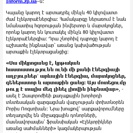
Inform.zp.ua
–ն։
Կայանը կարող է արտադրել մինչև 40 կիլովատտ
ժամ էլեկտրաէներգիա։ Համակարգը ներառում է նաև
նմանատիպ հզորության ինվերտոր և մարտկոցներ,
որոնք կարող են կուտակել մինչև 80 կիլովատտ
էլեկտրաէներգիա։ Դրա շնորհիվ դպրոցը կարող է
աշխատել ինքնավար՝ առանց կախվածության
արտաքին էլեկտրացանցից։
«Սա միկրոցանց է, կրթական
հաստատությունն ունի մի քանի էներգիայի
աղբյուրներ՝ արևային էներգիա, մարտկոցներ,
գեներատոր և արտաքին ցանց։ Այս մոտեցումը
թույլ է տալիս մեզ լինել լիովին ինքնավար»
, -
ասել է Զապորոժիեի քաղաքային խորհրդի
տնտեսական զարգացման վարչության փոխտնօրեն
Բորիս Ռոզսոխան։ Նրա խոսքով՝ սարքավորումները
տեղադրվել են միջազգային դոնորների,
մասնավորապես՝ ֆրանսիական «Էլեկտրիկներ
առանց սահմանների» կազմակերպության