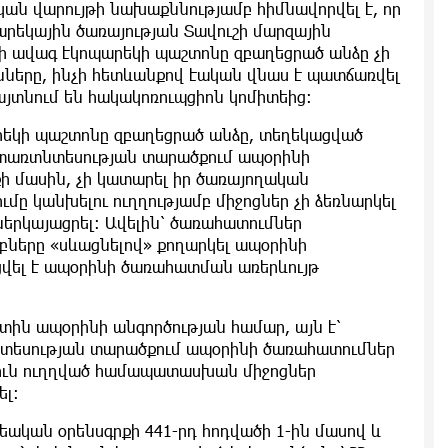
կան վարույթի նախաքննությամբ հիմնավորվել է, որ
րեկային ծառայության Տավուշի մարզային
ի ավագ էկոպարեկի պաշտոնը զբաղեցրած անձը չի
ները, ինչի հետևանքով էական վնաս է պատճառվել
այտնում են հակակոռուպցիոն կոմիտեից:
րեկի պաշտոնը զբաղեցրած անձը, տեղեկացված
նտառտնտեսության տարածքում ապօրինի
 մասին, չի կատարել իր ծառայողական
ը կանխելու ուղղությամբ միջոցներ չի ձեռնարկել
ներկայացրել։ Ավելին՝ ծառահատումներ
բները «սևացնելով» քողարկել ապօրինի
վել է ապօրինի ծառահատման առերևույթ
տին ապօրինի անգործության համար, այն է՝
նտեսության տարածքում ապօրինի ծառահատումներ
լուն ուղղված համապատասխան միջոցներ
ել։
եական օրենսգրքի 441-րդ հոդվածի 1-ին մասով և