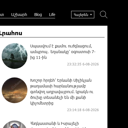
րտ
Աշխարհ
Blog
Life
Հայերեն
Լրահոս
Սպասվում է քամու ուժգնացում,
ամպրոպ․ եղանակը՝ օգոստոսի 7-
ից 11-ին
23:32:35 6-08-2026
Խոշոր հրդեհ՝ Երևանի Սիլիկյան
թաղամասի հարևանությամբ
գտնվող աղբավայրում. կրակն ու
ծուխը տեսանելի են մի քանի
կիլոմետրից
23:14:18 6-08-2026
Հնդկաստանի և Իսրայելի