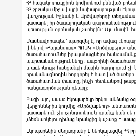
ՀՀ հակակոռուպցիոն կոմիտեում քննված քրեա
ՀՀ շրջակա միջավայրի նախարարության էկոպա
վարչության Իջևանի և Արծվաբերդի տեղամաս
կատարել իր ծառայողական պարտականություն
պետության օրինական շահերին։ Այս մասին հ
Մասնավորապես՝ պարզվել է, որ ավագ էկոպա
լինելով «Հայանտառ» ՊՈԱԿ «Արծվաբերդ» ա
ծառահատումներ իրականացնելու հանգամանքի
պարտականությունները․ ապօրինի ծառահատում
և առերևույթ հանցանքի մասին հաղորդում չի 
իրականացնողին հորդորել է հատված ծառերի 
ծառահատման փաստը, ինչի հետևանքով թաքց
հանցագործության դեպքը։
Բացի այդ, ավագ էկոպարեկը երկու անձանց օգ
վերջիններիս կողմից «Արծվաբերդ» անտառտ
կատարելուն չխոչընդոտելու և դրանք կանխե
չձեռնարկելու դիմաց նրանցից կաշառք է ստաց
Էկոպարեկին մեղադրանք է ներկայացվել ՀՀ քր