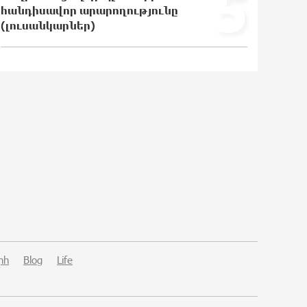
5
հանդիսավոր արարողությունը
(լուսանկարներ)
«Ռեալ Մադրիդ»-ն ու «ՌԲ
Լայպցիգը» համաձայնության են
եկել Յան Դիոմանդեի տրանսֆերի
վերաբերյալ
18:30:50 6-08-2026
Այսօրվա կառավարությունը
ուսանողներին առաջարկում է
պահանջարկ չունեցող
մասնագիտություններ. Ատոմ
Մխիթարյան
18:19:46 6-08-2026
Հայրենիքը փոքրանում է մեր
աչքերի առաջ․ ազգային
ողբերգություն է․ Ավետիք
րհ
Blog
Life
Չալաբյան
18:04:03 6-08-2026