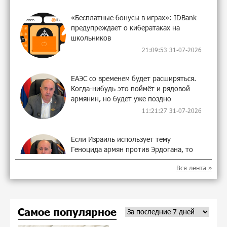
«Бесплатные бонусы в играх»: IDBank
предупреждает о кибератаках на
школьников
21:09:53 31-07-2026
ЕАЭС со временем будет расширяться.
Когда-нибудь это поймёт и рядовой
армянин, но будет уже поздно
11:21:27 31-07-2026
Если Израиль использует тему
Геноцида армян против Эрдогана, то
что для него значит сам Геноцид?
Вся лента »
11:04:55 31-07-2026
ВТБ (Армения): вклад «Стабильный» —
Самое популярное
до 10% годовых и оформление в
мобильном приложении