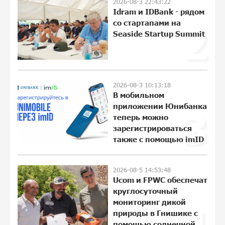
2026-08-3 22:43:22
Если Израиль использует тему
Idram и IDBank - рядом
Геноцида армян против Эрдогана, то
со стартапами на
2
что для него значит сам Геноцид?
Seaside Startup Summit
11:04:55 31-07-2026
ВТБ (Армения): вклад «Стабильный» —
до 10% годовых и оформление в
2026-08-3 10:13:18
мобильном приложении
В мобильном
17:16:48 30-07-2026
приложении Юнибанка
3
теперь можно
зарегистрироваться
Платформа Rate.Trading на Seaside
также с помощью imID
Startup Summit: IDBank представил
инновационное решение
17:04:08 30-07-2026
2026-08-5 14:53:48
Ucom и FPWC обеспечат
круглосуточный
Состоялось открытие Khachaturian
Rooftop при поддержке IDBank
мониторинг дикой
4
природы в Гнишике с
14:42:59 29-07-2026
помощью солнечной