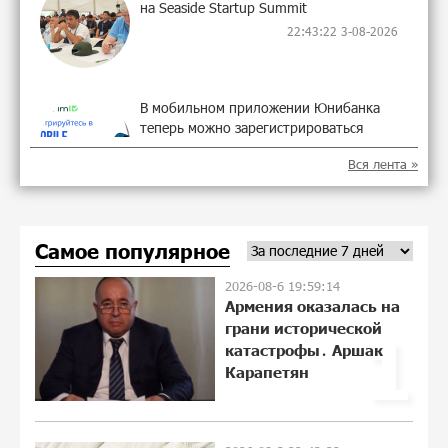
на Seaside Startup Summit
22:43:22 3-08-2026
В мобильном приложении Юнибанка
теперь можно зарегистрироваться
также с помощью imID
Вся лента »
10:13:18 3-08-2026
«Бесплатные бонусы в играх»: IDBank
Самое популярное
предупреждает о кибератаках на
школьников
2026-08-6 19:59:14
21:09:53 31-07-2026
Армения оказалась на
грани исторической
1
ЕАЭС со временем будет расширяться.
катастрофы․ Аршак
Когда-нибудь это поймёт и рядовой
Карапетян
армянин, но будет уже поздно
11:21:27 31-07-2026