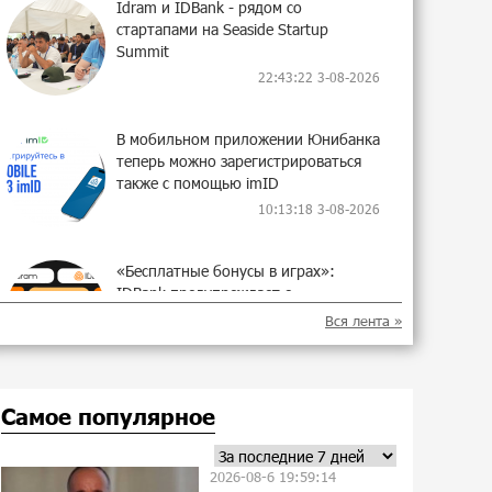
Idram и IDBank - рядом со
стартапами на Seaside Startup
Summit
22:43:22 3-08-2026
В мобильном приложении Юнибанка
теперь можно зарегистрироваться
также с помощью imID
10:13:18 3-08-2026
«Бесплатные бонусы в играх»:
IDBank предупреждает о
кибератаках на школьников
Вся лента »
21:09:53 31-07-2026
ЕАЭС со временем будет
Самое популярное
расширяться. Когда-нибудь это
поймёт и рядовой армянин, но
будет уже поздно
2026-08-6 19:59:14