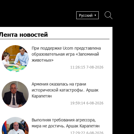
Русский
Лента новостей
При поддержке Ucom представлена
образовательная игра «Запоминай
животных»
11:26:15 7-08-2026
Армения оказалась на грани
исторической катастрофы․ Аршак
Карапетян
19:59:14 6-08-2026
Выполняя требования агрессора,
мира не достичь. Аршак Карапетян
17:29:22 6-08-2026