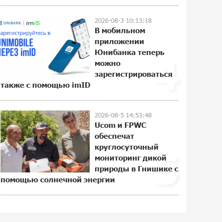
14:42:59 29-07-2026
2026-08-3 10:13:18
В мобильном
приложении
Пашинян ты упустил свой шанс уйти
Юнибанка теперь
4
спокойно. Аршак Карапетян
можно
18:38:32 28-07-2026
зарегистрироваться
также с помощью imID
Обновленный Центр продаж и
обслуживания Ucom открылся по
2026-08-5 14:53:48
Ucom и FPWC
адресу ул. Шаумяна, 24/2 в Арарате
обеспечат
12:03:54 28-07-2026
круглосуточный
5
мониторинг дикой
Никогда Нагорный Карабах не был в
природы в Гнишике с
составе независимого Азербайджана.
помощью солнечной энергии
Аршак Карапетян
22:29:07 27-07-2026