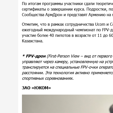
По итогам программы участники сдали теоретич
сертификаты о завершении курса. Подростки, п
Сообщества АрмДрон и представят Армению на 
Отметим, что в рамках сотрудничества Ucom и 
ежегодный международный чемпионат по FPV-др
участие более 40 пилотов в возрасте от 11 до 6
Казахстана.
* FPV-дрон
(First-Person View – вид от перво
управляют через камеру, установленную на уст
транслируется на специальные FPV-очки операт
расстоянии. Эта технология активно применяет
спортивных соревнованиях.
ЗАО «ЮКОМ»