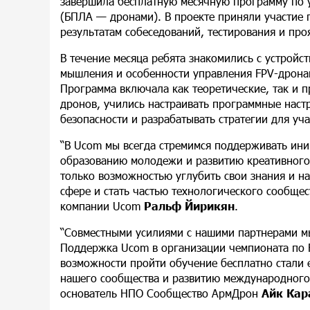
завершила бесплатную месячную программу по 
(БПЛА — дронами). В проекте приняли участие п
результатам собеседований, тестирования и про
В течение месяца ребята знакомились с устрой
мышления и особенности управления FPV-дронами
Программа включала как теоретические, так и п
дронов, учились настраивать программные наст
безопасности и разрабатывать стратегии для уча
“В Ucom мы всегда стремимся поддерживать ини
образованию молодежи и развитию креативного
только возможностью
углубить
свои знания и н
сфере и стать частью технологического сообще
компании Ucom
Ральф Йирикян
.
“Совместными усилиями с нашими партнерами мы
Поддержка Ucom в организации чемпионата по 
возможности пройти обучение бесплатно стали
нашего сообщества и развитию международного 
основатель НПО Сообщество АрмДрон
Айк Кар