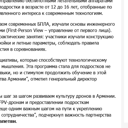
управлению беспилотными летательными аппаратами
одростки в возрасте от 12 до 16 лет, отобранные по
явленного интереса к современным технологиям.
ством современных БПЛА, изучали основы инженерного
 (First-Person View – управление от первого лица).
рактические занятия: участники изучали конструкцию
ройки и летные параметры, соблюдать правила
стия в соревнованиях.
циативы, которые способствуют технологическому
 мышления. Эта программа стала для подростков не
авыки, но и стимулом продолжить обучение в этой
ства Армении”, отметил генеральный директор
 шаг за шагом развиваем культуру дронов в Армении.
FPV-дронам и предоставлении подросткам
 еще одним важным шагом на пути к укреплению
сотрудничества”, подчеркнул важность партнерства
апетян
.