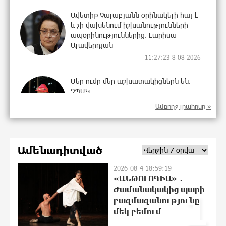
Ավետիք Չալաբյանն օրինակելի հայ է
և չի վախենում իշխանությունների
ապօրինություններից. Լարիսա
Ալավերդյան
11:27:23 8-08-2026
Մեր ուժը մեր աշխատակիցներն են.
ԶՊՄԿ
10:12:09 8-08-2026
Ամբողջ լրահոսը »
«Պատմական հիշողությունը չի
Ամենադիտված
կարելի քաղաքականություն
դարձնել». Կարպիս Փաշոյան
2026-08-4 18:59:19
10:02:32 8-08-2026
«ԱՆԹՈԼՈԳԻԱ» ․
Ժամանակակից պարի
1
բազմազանությունը
Երևանի և մարզերի տասնյակ
մեկ բեմում
հասցեներում օգոստոսի 10-ին, 11-ին,
12-ին և 13-ին գազ չի լինելու