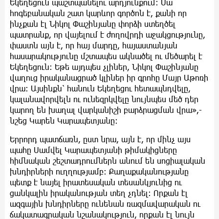
Եկեղեցուն պաշտպանելու արդյունքում։ Սա
հոգեբանական շատ կարևոր գործոն է, քանի որ
ինչքան էլ Նիկոլ Փաշինյանը փորձի ստեղծել
պատրանք, որ վայելում է ժողովրդի աջակցությունը,
փաստն այն է, որ հայ մարդը, հայաստանյան
հասարակությունը մշտապես ակնածել ու մեծարել է
Եկեղեցուն։ Եթե այդպես չլիներ, Նիկոլ Փաշինյանը
վաղուց իրականացրած կլիներ իր գրոհը Մայր Աթոռի
վրա։ Այսինքն՝ հանուն Եկեղեցու հետապնդվելը,
կալանավորվելն ու ունեզրկվելը նույնպես մեծ դեր
կարող են խաղալ վարկանիշի բարձրացման վրա»,-
նշեց Կարեն Կարապետյանը:
Երրորդ պատճառն, ըստ նրա, այն է, որ մինչ այս
պահը Սամվել Կարապետյանի թիմակիցները
հիմնական շեշտադրումներն անում են սոցիալական
խնդիրների ուղղությամբ։ Քաղաքականությանը
պետք է նայել իրատեսական տեսանկյունից ու
ցանկալին իրականության տեղ չդնել։ Որքան էլ
ազգային խնդիրները ունենան ռազմավարական ու
ճակատագրական նշանակություն, որքան էլ նույն