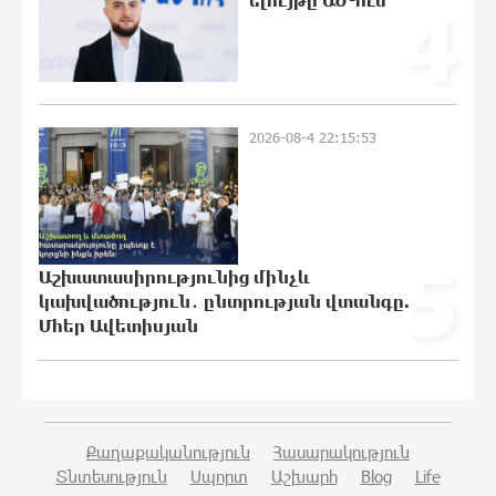
ելույթը ԱԺ-ում
4
մաքրման աշխատանքներ
23:41:24 7-08-2026
Իտալական Սիցիլիա կղզում ժայթքել
2026-08-4 22:15:53
է Էտնա հրաբուխը
23:22:54 7-08-2026
5
Պայթյուն՝ Իրանում․ հաղորդվում է
Աշխատասիրությունից մինչև
զոհերի ու վիրավորների մասին
կախվածություն․ ընտրության վտանգը.
22:59:55 7-08-2026
Մհեր Ավետիսյան
«Ռեալը» հայտարարել է Դիոմանդեի
տրանսֆերի մասին
22:40:18 7-08-2026
Քաղաքականություն
Հասարակություն
Տնտեսություն
Սպորտ
Աշխարհ
Blog
Life