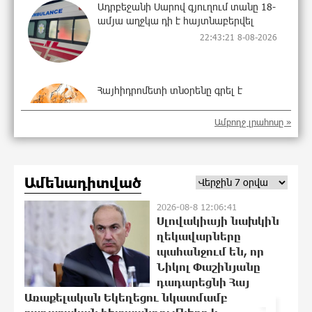
Ադրբեջանի Սարով գյուղում տանը 18-
ամյա աղջկա դի է հայտնաբերվել
22:43:21 8-08-2026
Հայհիդրոմետի տնօրենը գրել է
22:25:11 8-08-2026
Ամբողջ լրահոսը »
Արտակարգ դեպք՝ Երևանում․ կոտրել
Ամենադիտված
են «Հույս բոլոր մարդկանց»
հիմնադրամի շենքի պատուհաններն
2026-08-8 12:06:41
ու դռները
Սլովակիայի նախկին
22:07:09 8-08-2026
ղեկավարները
պահանջում են, որ
Ալիևն ու Թրամփը հեռախոսազրույց
Նիկոլ Փաշինյանը
են ունեցել
դադարեցնի Հայ
21:48:41 8-08-2026
Առաքելական Եկեղեցու նկատմամբ