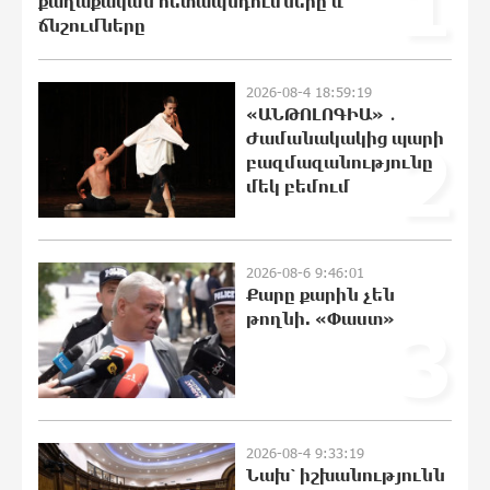
1
քաղաքական հետապնդումները և
ճնշումները
«Ինտեր»-ը հաղթեց «Յուվենտուս»-ին
21:29:45 8-08-2026
2026-08-4 18:59:19
«ԱՆԹՈԼՈԳԻԱ» ․
Ժամանակակից պարի
2
բազմազանությունը
մեկ բեմում
Քրեական վարույթի շրջանակում
անձի անձնական և ընտանեկան
կյանքին առնչվող տվյալների
անհարկի հրապարակումն
2026-08-6 9:46:01
անթույլատրելի է. ՄԻՊ
Քարը քարին չեն
21:10:46 8-08-2026
թողնի. «Փաստ»
3
Զելենսկին ու Վուչիչը քննարկել են
համագործակցությունն ընդլայնելու
հնարավորությունները
20:51:38 8-08-2026
2026-08-4 9:33:19
Նախ՝ իշխանությունն
Հրդեհի ահազանգ Սայաթ-Նովա