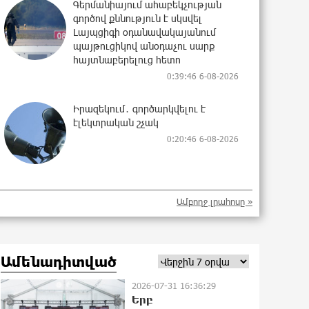
Գերմանիայում ահաբեկչության
գործով քննություն է սկսվել
Լայպցիգի օդանավակայանում
պայթուցիկով անօդաչու սարք
հայտնաբերելուց հետո
0:39:46 6-08-2026
Իրազեկում․ գործարկվելու է
էլեկտրական շչակ
0:20:46 6-08-2026
37 թիվն է. վաղը զանգը հնչելու է
Ամբողջ լրահոսը »
նույնիսկ կատակ անողների
համար. Մենուա Սողոմոնյան
0:04:19 6-08-2026
Ամենադիտված
Օգոստոսի 6-ին, 7-ին, 10-ին, 11-ին,
2026-07-31 16:36:29
12-ին և 13-ին հարյուրավոր
Երբ
հասցեներում լույս չի լինելու