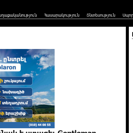
աղաքականություն
Հասարակություն
Տնտեսություն
Սպո
ակ է ստացել Gentleman