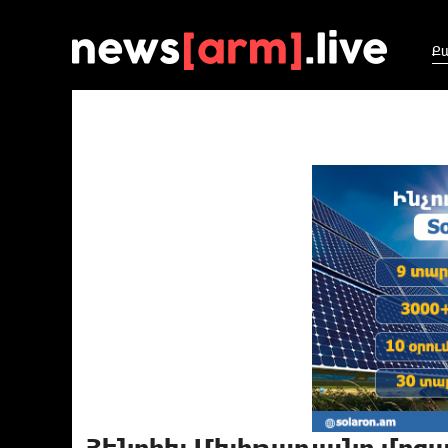
Ք
Հենրիխ Մխիթարյանը մրցան