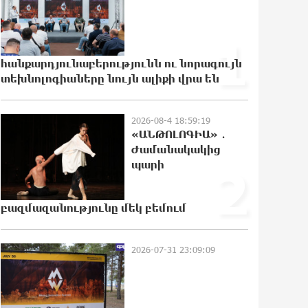
23:50:47 5-08-2026
1
Ջուր հավաքեք․ բազմաթիվ
հասցեներում ջուր չի լինելու
հանքարդյունաբերությունն ու նորագույն
տեխնոլոգիաները նույն ալիքի վրա են
23:31:16 5-08-2026
2026-08-4 18:59:19
Եվրոպայի մայրաքաղաքները
«ԱՆԹՈԼՈԳԻԱ» ․
գրանցում են շոգի նոր ռեկորդներ
Ժամանակակից
23:13:33 5-08-2026
պարի
2
բազմազանությունը մեկ բեմում
Զովունի-Եղվարդ ճանապարհին
բախվել են «Alfa Romeo»-ն և
«Opel»-ը. կա վիրավոր
2026-07-31 23:09:09
22:54:16 5-08-2026
Անունս տալուց առաջ գոնե