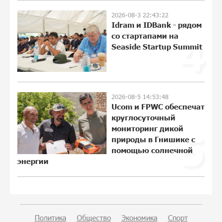
21:09:53 31-07-2026
2026-08-3 22:43:22
Idram и IDBank - рядом
ЕАЭС со временем будет расширяться.
со стартапами на
4
Когда-нибудь это поймёт и рядовой
Seaside Startup Summit
армянин, но будет уже поздно
11:21:27 31-07-2026
Если Израиль использует тему
2026-08-5 14:53:48
Геноцида армян против Эрдогана, то
Ucom и FPWC обеспечат
что для него значит сам Геноцид?
круглосуточный
11:04:55 31-07-2026
мониторинг дикой
5
природы в Гнишике с
помощью солнечной
ВТБ (Армения): вклад «Стабильный» —
энергии
до 10% годовых и оформление в
мобильном приложении
17:16:48 30-07-2026
Платформа Rate.Trading на Seaside
Политика
Общество
Экономика
Спорт