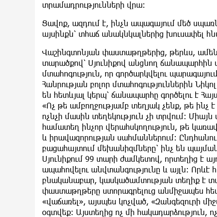
տրամադրությունների վրա։
Ցավոք, ազդում է, ինչն ապագայում մեծ սպառն
այսինքն՝ տհաճ անակնկալներից խուսափել հնար
Վաշինգտոնյան փաստաթղթերից, թերևս, ամե
տարածքով՝ Սյունիքով անցնող ճանապարհին 
մտահոգություն, որ գործարկվելու պարագայու
Հանրության բոլոր մտահոգություններին Նիկո
են հետևյալ կերպ՝ ճանապարհը գործելու է Հ
«Ոչ թե ամբողջությամբ տեղյակ չենք, թե ինչ 
ոչնչի մասին տեղեկություն չի տրվում։ Միայն ա
համատեղ ինչոր վերահսկողություն, թե կառավ
և իրավազորության սահմաններում։ Ընդհանուր
բացահայտում մեխանիզմները՝ ինչ են պայման
Սյունիքում 99 տարի ժամկետով, որտեղից է այդ 
ապահովելու անվտանգությունը և այլն։ Որևէ 
բնականաբար, կասկածամտության տեղիք է տալ
փաստաթղթերը ստորագրելուց անմիջապես հետո
«վաճառել», այսպես կոչված, «Զանգեզուրի միջան
օգտվեք։ Այստեղից ոչ մի հակադարձություն, 