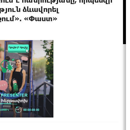
յուն ձևավորել
քում». «Փաստ»