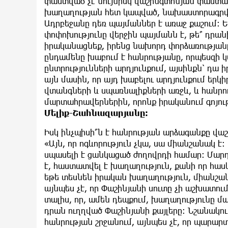
փաստված չէ նույնիսկ վաշինգտոնյան փաստաթ
խաղաղության հետ կապված, նախաստորագրվե
Ադրբեջանը դեռ պայմաններ է առաջ քաշում։ 
փոփոխությունը վերջին պայմանն է, թե՞ դրանի
իրականացնեք, իրենց նախորդ փորձառությ
ընդամենը խաբում է հանրությանը, որպեսզի 
ընտրությունների արդյունքում, այսինքն՝ դա
այն մասին, որ այդ խաբելու արդյունքում եր
վտանգների և սպառնալիքների առջև, և հանրու
մարտահրավերներին, որոնք իրականում գոյութ
Մելիք-Շահնազարյանը։
Իսկ ինչպիսի՞ն է հանրության արձագանքը վ
«Այն, որ ոգևորություն չկա, սա միանշանակ է։
սպասելի է ցանկացած ժողովրդի համար։ Մարդի
է, հաստատվել է խաղաղություն, քանի որ հաս
եթե տեսնեն իրական խաղաղություն, միանշանա
այնպես չէ, որ Փաշինյանի սուտը չի աշխատում
տալիս, որ, ամեն դեպքում, խաղաղությունը մա
դրան ուղղված Փաշինյանի քայլերը։ Նշանակում
հանրության շրջանում, այնպես չէ, որ պարարտ 