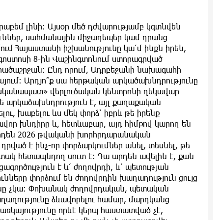
բեմ լինի։ Այսօր մեծ դժվարությամբ կգտնվեն
ուններ, սահմանային միջադեպեր կամ դրանց
ւմ Հայաստանի իշխանությունը կա՛մ ինքն իրեն,
 օգոստոսի 8-ին Վաշինգտոնում ստորագրված
րածաշրջան։ Ընդ որում, Ադրբեջանի նախագահի
այում։ Արդյո՞ք սա հերթական արկածախնդրությունը
«Ոսկանապատ» վերլուծական կենտրոնի ղեկավար
թե արկածախնդրություն է, այլ քաղաքական
լու, խաբելու ևս մեկ փորձ՝ իբրև թե իրենք
ավոր խնդիրը և, հետևաբար, այդ հիմքով կարող են
 արդեն 2026 թվականի խորհրդարանական
 դրված է ինչ-որ փորձարկումներ անել, տեսնել, թե
ատակ հետապնդող սուտ է: Դա արդեն ավելին է, քան
ագործություն է և՛ ժողովրդի, և՛ պետության
ւնները փորձում են ժողովրդին խաղաղություն ցույց
ունը չկա։ Փոխանակ ժողովրդական, պետական
ղաղությունը ձևավորելու համար, մարդկանց
 առկայությունը որևէ կերպ հաստատված չէ,