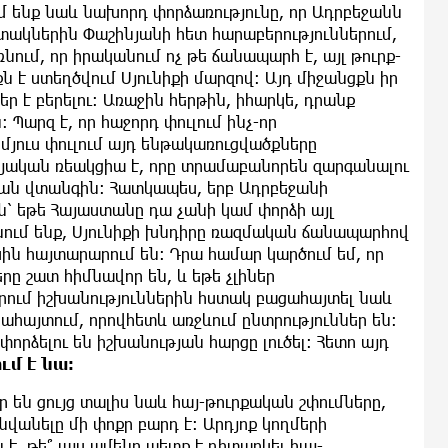
ւմ ենք նաև նախորդ փորձառությունը, որ Ադրբեջանն
տակներին Փաշինյանի հետ հարաբերություններում,
ում, որ իրականում ոչ թե ճանապարհ է, այլ թուրք-
է ստեղծվում Սյունիքի մարզով։ Այդ միջանցքն իր
ր է բերելու։ Առաջին հերթին, իհարկե, դրանք
Պարզ է, որ հաջորդ փուլում ինչ-որ
 մյուս փուլում այդ ենթակառուցվածքները
այական ռեակցիա է, որը տրամաբանորեն զարգանալու
իրական վտանգին։ Հատկապես, երբ Ադրբեջանի
ն՝ եթե Հայաստանը դա չանի կամ փորձի այլ
ում ենք, Սյունիքի խնդիրը ռազմական ճանապարհով
սին հայտարարում են։ Դրա համար կարծում եմ, որ
րը շատ հիմնավոր են, և եթե չլիներ
րում իշխանություններին հստակ բացահայտել նաև
հայտում, որովհետև առջևում ընտրություններ են։
որձելու են իշխանության հարցը լուծել։ Հետո այդ
ում է նա։
են ցույց տալիս նաև հայ-թուրքական շփումները,
վանելը մի փոքր բարդ է։ Արդյոք կողմերի
, թե՞ այս ամենը պետք է դիտարկել հայ-