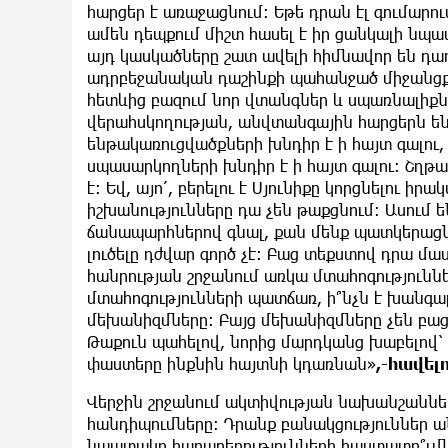
հարցեր է առաջացնում։ Եթե դրան էլ գումարո
ամեն դեպքում միշտ հասել է իր ցանկալի նպա
այդ կասկածները շատ ավելի հիմնավոր են դառն
ադրբեջանական դաշինքի պահանջած միջանցքն 
հետևից բազում նոր վտանգներ և սպառնալիքնե
վերահսկողության, անվտանգային հարցերն են։ 
ենթակառուցվածքների խնդիր է ի հայտ գալու,
սպասարկողների խնդիր է ի հայտ գալու։ Շղթ
է։ Եվ, այո՛, բերելու է Սյունիքը կորցնելու 
իշխանությունները դա չեն թաքցնում։ Ասում ե
ճանապարհներով գնալ, քան մենք պատկերացն
լուծելը դժվար գործ չէ։ Բաց տեքստով դրա մա
հանրության շրջանում առկա մտահոգություննե
մտահոգությունների պատճառ, ի՞նչն է խանգա
մեխանիզմները։ Բայց մեխանիզմները չեն բացա
Թաքուն պահելով, նորից մարդկանց խաբելով՝ փ
փաստերը ինքնին հայտնի կդառնան»
,-հավել
Վերջին շրջանում ակտիվության նախանշաններ 
հանդիպումները։ Դրանք բանակցություններ ան
նպատակը հարաբերությունների հաստատո՞ւմն է