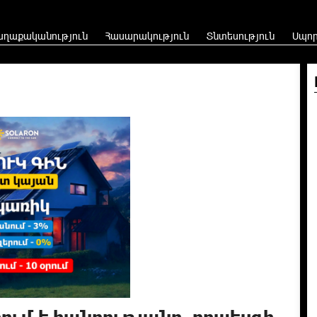
աղաքականություն
Հասարակություն
Տնտեսություն
Սպո
ւմ է հանրությանը, որպեսզի