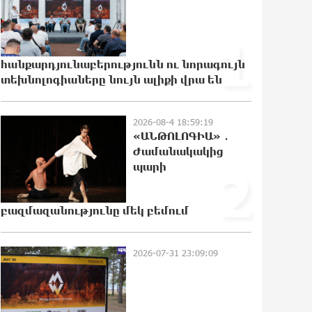
Նոր պարտքեր են ներգրավում
ճեղքերը փակելու համար. «Փաստ»
1
9:21:21 6-08-2026
հանքարդյունաբերությունն ու նորագույն
տեխնոլոգիաները նույն ալիքի վրա են
Անհավասարակշռության և նոր
կախվածության վտանգները.
«Փաստ»
2026-08-4 18:59:19
«ԱՆԹՈԼՈԳԻԱ» ․
9:18:24 6-08-2026
Ժամանակակից
պարի
2
Ես հավատում եմ, որ «Արարարտ-
Արմենիան» ունակ է անցնել
որակավորման վերջին փուլ.
բազմազանությունը մեկ բեմում
Բերեզովսկի
0:57:28 6-08-2026
2026-07-31 23:09:09
Գերմանիայում ահաբեկչության
գործով քննություն է սկսվել
Լայպցիգի օդանավակայանում
պայթուցիկով անօդաչու սարք