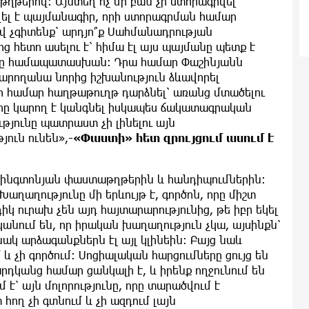
ղթերով։ Այնտեղ ոչ մի բան չի ստորագրվել
լ է պայմանագիր, որի ստորագրման համար
Եվ չգիտենք՝ արդյո՞ք Սահմանադրության
ց հետո ասելու է՝ հիմա էլ այս պայմանը պետք է
անը համապատասխան։ Դրա համար Փաշինյանն
կարողանա նորից իշխանություն ձևավորել
 իր համար հաղթաթուղթ դարձնել՝ առանց մտածելու
կիրը կարող է կանգնել իսկապես ճակատագրական
թյունը պատրաստ չի լինելու այն
յուն ունեն»,
-«Փաստի» հետ զրույցում ասում է
աշինգտոնյան փաստաթղթերին և հանդիպումներին։
 Խաղաղությունը մի երևույթ է, գործոն, որը միշտ
կ ուրախ չեն այդ հայտարարությունից, թե իբր եկել
կանում են, որ իրական խաղաղություն չկա, այսինքն՝
կ արձագանքներն էլ այլ կլինեին։ Բայց նաև
 և չի գործում։ Սոցիալական հարցումները ցույց են
րդկանց համար ցանկալի է, և իրենք ողջունում են
 է՝ այն մոլորությունը, որը տարածվում է
հող չի գտնում և չի ազդում լայն