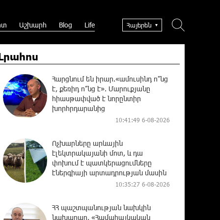
րտ
Աշխարհ
Blog
Life
Հայերեն
Լրահոս
Հարցնում են իրար.«ամուսինդ ո՞նց
է, քեռիդ ո՞նց է». Մարուքյանը
հիասթափված է նորընտիր
խորհրդարանից
10:41:49 6-08-2026
Ոչխարները արևային
էլեկտրակայանի մոտ, և դա
փոխում է պատկերացումները
էներգիայի արտադրության մասին
10:35:27 6-08-2026
ՀՀ պաշտպանության նախկին
նախարար, «Համահայկական