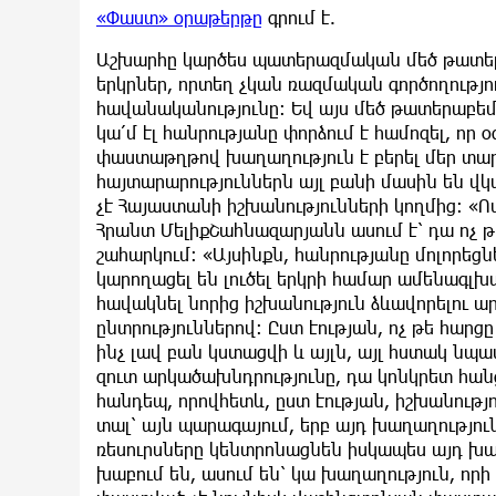
«Փաստ» օրաթերթը
գրում է.
Աշխարհը կարծես պատերազմական մեծ թատերա
երկրներ, որտեղ չկան ռազմական գործողությ
հավանականությունը։ Եվ այս մեծ թատերաբեմո
կա՛մ էլ հանրությանը փորձում է համոզել, որ
փաստաթղթով խաղաղություն է բերել մեր տա
հայտարարություններն այլ բանի մասին են վկ
չէ Հայաստանի իշխանությունների կողմից։ 
Հրանտ ՄելիքՇահնազարյանն ասում է՝ դա ոչ 
շահարկում։ «Այսինքն, հանրությանը մոլորեցնե
կարողացել են լուծել երկրի համար ամենագլխ
հավակնել նորից իշխանություն ձևավորելու
ընտրություններով։ Ըստ էության, ոչ թե հարցը
ինչ լավ բան կստացվի և այլն, այլ հստակ նպ
զուտ արկածախնդրությունը, դա կոնկրետ հանց
հանդեպ, որովհետև, ըստ էության, իշխանությո
տալ՝ այն պարագայում, երբ այդ խաղաղությ
ռեսուրսները կենտրոնացնեն իսկապես այդ խա
խաբում են, ասում են՝ կա խաղաղություն, որի