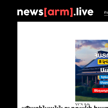
Ք
«Փաշինյանն ուղղակի խաբո