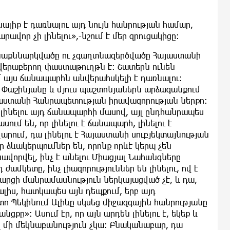
ալիք է դառնալու այդ նույն հանրության համար,
ավոր չի լինելու»,-նշում է մեր զրուցակիցը։
նաքննարկվածը ու չգաղտնազերծվածը Հայաստանի
վերաբերող փաստաթուղթն է։ Շատերն ունեն
մ այս ճանապարհն անվերահսկելի է դառնալու։
լ Փաշինյանը և մյուս պաշտոնյաներն արձագանքում
այաստանի Հանրապետության իրավազորության ներքո։
է լինելու այդ ճանապարհի մասով, այլ ընդհանրապես
սում են, որ լինելու է ճանապարհ, լինելու է
արում, դա լինելու է Հայաստանի սուբյեկտայնության
 ձևակերպումներ են, որոնք որևէ կերպ չեն
ավորվել, ինչ է անելու Միացյալ Նահանգները
ժամկետը, ինչ լիազորություններ են լինելու, ով է
հարցի մանրամասնություն ներկայացված չէ, և դա,
իս, հատկապես այն դեպքում, երբ այդ
 Պեկինում Ալիևը սկսեց միջազգային հանրությանը
ցքը»։ Ասում էր, որ այն արդեն լինելու է, եկեք և
ոչ մի մեկնաբանություն չկա։ Բնականաբար, դա