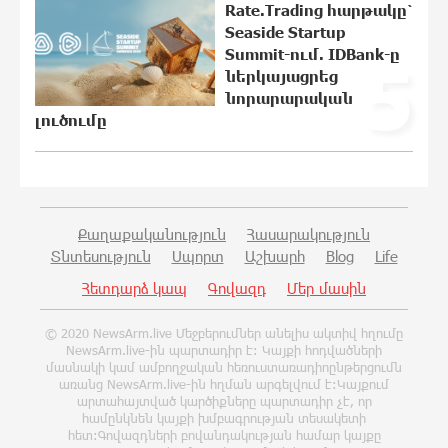
11:39:05 6-08-2026
Rate.Trading հարթակը՝
Seaside Startup
Summit-ում. IDBank-ը
5
ներկայացրեց
Հարցնում են իրար.«ամուսինդ ո՞նց է,
նորարարական
քեռիդ ո՞նց է». Մարուքյանը
լուծումը
հիասթափված է նորընտիր
խորհրդարանից
10:41:49 6-08-2026
Ոչխարները արևային
էլեկտրակայանի մոտ, և դա փոխում է
Քաղաքականություն
Հասարակություն
պատկերացումները էներգիայի
Տնտեսություն
Սպորտ
Աշխարհ
Blog
Life
արտադրության մասին
Հետդարձ կապ
Գովազդ
Մեր մասին
10:35:27 6-08-2026
© 2020 NewsArm.live Մեջբերումներ անելիս ակտիվ հղումը
ՀՀ պաշտպանության նախկին
NewsArm.live-ին պարտադիր է: Կայքի հոդվածների
նախարար, «Համահայկական
մասնակի կամ ամբողջական հեռուստառադիոընթերցումն
ճակատ» շարժման առաջնորդ,
առանց NewsArm.live-ին հղման արգելվում է:Կայքում
արտահայտված կարծիքները պարտադիր չէ, որ
հետախույզ, գեներալ-մայոր Արշակ
համընկնեն կայքի խմբագրության տեսակետի
Կարապետյան
հետ:Գովազդների բովանդակության համար կայքը
10:30:34 6-08-2026