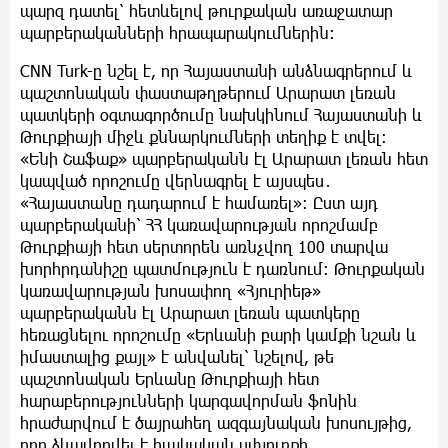
պարզ դատել՝ հետևելով թուրքական առաջատար
պարբերականների հրապարակումներին։
CNN Turk-ը նշել է, որ Հայաստանի անձնագրերում և
պաշտոնական փաստաթղթերում Արարատ լեռան
պատկերի օգտագործումը նախկինում Հայաստանի և
Թուրքիայի միջև քննարկումների տեղիք է տվել։
«Ենի Շաֆաք» պարբերականն էլ Արարատ լեռան հետ
կապված որոշումը վերնագրել է այսպես․
«Հայաստանը դադարում է համառել»։ Ըստ այդ
պարբերականի՝ ՀՀ կառավարության որոշմամբ
Թուրքիայի հետ սերտորեն առնչվող 100 տարվա
խորհրդանիշը պատմություն է դառնում։ Թուրքական
կառավարության խոսափող «Հյուրիեթ»
պարբերականն էլ Արարատ լեռան պատկերը
հեռացնելու որոշումը «Երևանի բարի կամքի նշան և
իմաստալից քայլ» է անվանել՝ նշելով, թե
պաշտոնական Երևանը Թուրքիայի հետ
հարաբերությունների կարգավորման ֆոնին
հրաժարվում է ծայրահեղ ազգայնական խոսույթից,
որը ձևավորվել է հայկական սփյուռքի