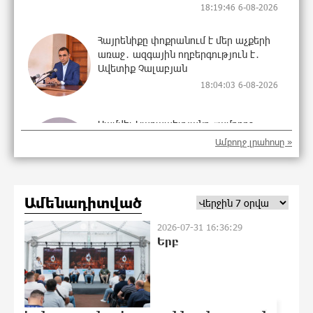
18:19:46 6-08-2026
Հայրենիքը փոքրանում է մեր աչքերի
առաջ․ ազգային ողբերգություն է․
Ավետիք Չալաբյան
18:04:03 6-08-2026
Սամվել Կարապետյանը «ամբողջ
հայության խայտառակություն» է
Ամբողջ լրահոսը »
անվանել Ամենայն Հայոց
Կաթողիկոսի նկատմամբ
դատավարությունը
17:06:48 6-08-2026
Ամենադիտված
2026-07-31 16:36:29
Մեր կրոնական զգացմունքների հետ
Երբ
խաղը ունենալու է հետևանքներ․
Նարեկ Կարապետյան
16:58:47 6-08-2026