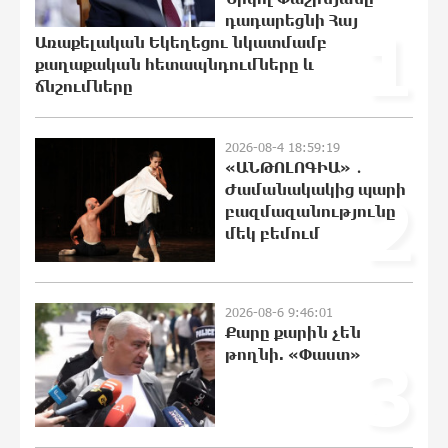
դադարեցնի Հայ
1
Առաքելական Եկեղեցու նկատմամբ
քաղաքական հետապնդումները և
Արթուր Ղարիբյանը 2 գնդակ է
ճնշումները
ուղարկել «Զենիթի» դարպասը և
ճանաչվել հանդիպման լավագույն
ֆուտբոլիստը
2026-08-4 18:59:19
21:22:54 10-08-2026
«ԱՆԹՈԼՈԳԻԱ» ․
Ժամանակակից պարի
2
Ամփոփվեցին Junius-ի արդյունքները․
բազմազանությունը
առջևում նոր մրցափուլն է
մեկ բեմում
21:03:19 10-08-2026
2026-08-6 9:46:01
Նավթի գները աճել են
Քարը քարին չեն
21:03:15 10-08-2026
թողնի. «Փաստ»
3
Ադրբեջանում երկրաշարժ է գրանցվել