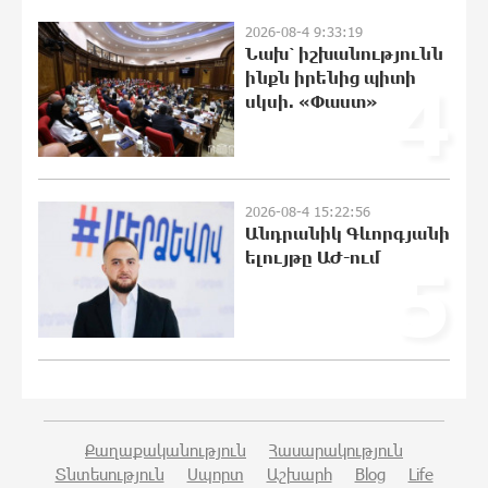
20:44:42 10-08-2026
2026-08-4 9:33:19
Նախ՝ իշխանությունն
ինքն իրենից պիտի
4
սկսի. «Փաստ»
Անձրև, ամպրոպ, քամու ուժգնացում.
ինչ եղանակ է սպասվում առաջիկա
օրերին
20:25:34 10-08-2026
2026-08-4 15:22:56
Անդրանիկ Գևորգյանի
Քիշնևը և Կիևն աննախադեպ
ելույթը ԱԺ-ում
5
առաջընթաց են գրանցել
եվրաինտեգրման գործում.
Ուկրաինայի դեսպան
20:07:06 10-08-2026
Հայաստանը և արցախյան
մշակութային ժառանգությունը
կներկայացվեն Վիեննայի
Քաղաքականություն
Հասարակություն
միջազգային փառատոնում
Տնտեսություն
Սպորտ
Աշխարհ
Blog
Life
19:49:28 10-08-2026