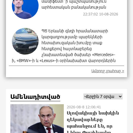
մանիֆեստ՝ ի պաշտպանություն
արհեստական բանականության
22:37:02 10-08-2026
ՊԾ Երևանի գնդի հրամանատարի
կարգադրությամբ պարեկների
հետախուզական խումբը տաք
հետքերով հայտնաբերեց
չնախատեսված ծախսեր «Mercedes»-
ի, «BMW»-ի և «Lexus»-ի օրինախախտ վարորդներին
22:18:21 10-08-2026
Ամբողջ լրահոսը »
Մոսկվայում կքննարկեն Եվրասիայի
անվտանգությունն ու հավաքական
անվտանգության ապագան
Ամենադիտված
21:59:34 10-08-2026
2026-08-8 12:06:41
Սլովակիայի նախկին
Կոնգոյում էբոլայի հաստատված
ղեկավարները
դեպքերի թիվը գերազանցել է 4200-ը
պահանջում են, որ
21:40:44 10-08-2026
Նիկոլ Փաշինյանը