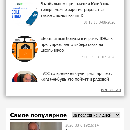
В мобильном приложении Юнибанка
теперь можно зарегистрироваться
также с помощью imID
10:13:18 3-08-2026
«Бесплатные бонусы в играх»: IDBank
предупреждает о кибератаках на
школьников
21:09:53 31-07-2026
ЕАЭС со временем будет расширяться.
Когда-нибудь это поймёт и рядовой
армянин, но будет уже поздно
Вся лента »
11:21:27 31-07-2026
Если Израиль использует тему
Самое популярное
Геноцида армян против Эрдогана, то
что для него значит сам Геноцид?
2026-08-6 19:59:14
11:04:55 31-07-2026