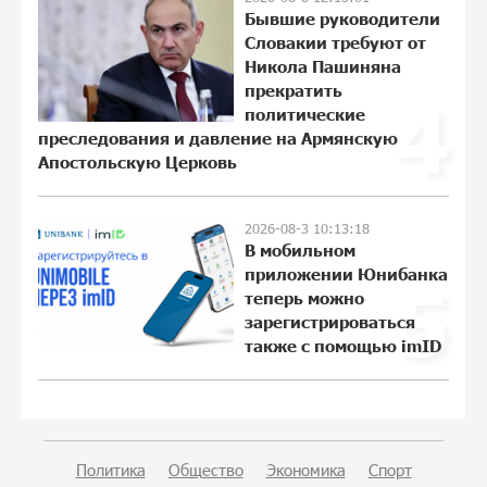
армянин, но будет уже поздно
Бывшие руководители
11:21:27 31-07-2026
Словакии требуют от
Никола Пашиняна
прекратить
Если Израиль использует тему
4
политические
Геноцида армян против Эрдогана, то
что для него значит сам Геноцид?
преследования и давление на Армянскую
Апостольскую Церковь
11:04:55 31-07-2026
ВТБ (Армения): вклад «Стабильный» —
2026-08-3 10:13:18
до 10% годовых и оформление в
В мобильном
мобильном приложении
приложении Юнибанка
5
17:16:48 30-07-2026
теперь можно
зарегистрироваться
также с помощью imID
Платформа Rate.Trading на Seaside
Startup Summit: IDBank представил
инновационное решение
17:04:08 30-07-2026
Политика
Общество
Экономика
Спорт
Состоялось открытие Khachaturian