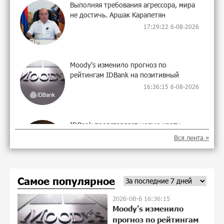
Выполняя требования агрессора, мира
не достичь. Аршак Карапетян
17:29:22 6-08-2026
Moody’s изменило прогноз по
рейтингам IDBank на позитивный
16:36:15 6-08-2026
IDBank представляет новую карту
Mastercard World с преимуществами для
Вся лента »
путешествий и специальной акцией
17:21:01 5-08-2026
Самое популярное
Ucom и FPWC обеспечат
круглосуточный мониторинг дикой
2026-08-6 16:36:15
природы в Гнишике с помощью
Moody’s изменило
солнечной энергии
прогноз по рейтингам