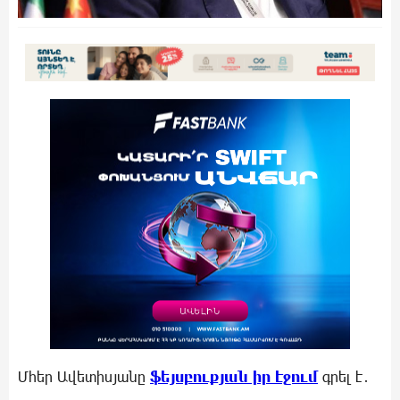
Մհեր Ավետիսյանը
ֆեյսբուքյան իր էջում
գրել է․