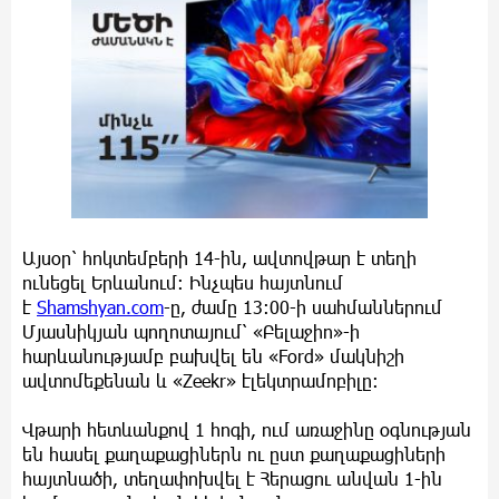
Այսօր՝ հոկտեմբերի 14-ին, ավտովթար է տեղի
ունեցել Երևանում: Ինչպես հայտնում
է
Shamshyan.com
-ը, ժամը 13:00-ի սահմաններում
Մյասնիկյան պողոտայում՝ «Բելաջիո»-ի
հարևանությամբ բախվել են «Ford» մակնիշի
ավտոմեքենան և «Zeekr» էլեկտրամոբիլը:
Վթարի հետևանքով 1 հոգի, ում առաջինը օգնության
են հասել քաղաքացիներն ու ըստ քաղաքացիների
հայտնածի, տեղափոխվել է Հերացու անվան 1-ին