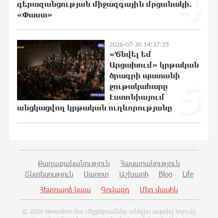
4
գերազանցության միջազգային մրցանակի.
Բախվել են «Jeep»-ն ու «Ford»-ը. կա 4
«Փաստ»
վիրավոր
21:39:45 5-08-2026
2026-07-30 14:37:25
«Ծնվել եմ
Արցախում» կրթական
Խոշոր հրդեհ՝ Գավառի Արծվաքար
ծրագրի պատանի
թաղամասի փայտի
5
արտադրամասում. վերջինն
ջութակահարը
ամբողջությամբ վերածվել է մոխրի
Էստոնիայում
անցկացվող կրթական ուղևորությանը
21:30:30 5-08-2026
ԱՄՆ-ը հանել է Իրանի ԻՀՊԿ-ին
առնչվող երկու ինքնաթիռի և երեք
ավիաընկերության նկատմամբ
պատժամիջոցները
Քաղաքականություն
Հասարակություն
21:11:08 5-08-2026
Տնտեսություն
Սպորտ
Աշխարհ
Blog
Life
Հետդարձ կապ
Գովազդ
Մեր մասին
Լոնդոնի կենտրոնում զինված անձը
դանակով հարձակում է գործել. 4
© 2020 NewsArm.live Մեջբերումներ անելիս ակտիվ հղումը
վիրավոր կա