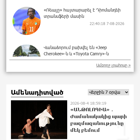
«Ռեալը» հայտարարել է Դիոմանդեի
տրանսֆերի մասին
22:40:18 7-08-2026
Վանաձորում բшխվել են «Jeep
Cherokee»-ն և «Toyota Camry»-ն
22:21:15 7-08-2026
Ամբողջ լրահոսը »
Մասկը մերժել է Կիևի խնդրանքը՝
Ամենադիտված
օգտագործել Starlink-ը Ռուսաստանի
դեմ հարվшծները կառավարելու
2026-08-4 18:59:19
համար
«ԱՆԹՈԼՈԳԻԱ» ․
22:03:58 7-08-2026
Ժամանակակից պարի
1
բազմազանությունը
Երևանում և մարզերում
մեկ բեմում
էլեկտրաէներգիայի ընդհատումներ
կլինեն