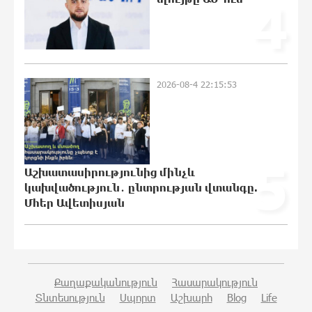
4
Կաթողիկոսի նկատմամբ
իրականացվող
բռնադատավարությունը միահեծան
իշխանության հետևանք է. Հանրային
Դաշինք
2026-08-4 22:15:53
21:04:08 7-08-2026
Մեր երկրում իշխանության և
ընդդիմության անվերջանալի
պայքարում տուժում է միայն ու միայն
5
ՀՀ քաղաքացին. Աննա Կոստանյան
Աշխատասիրությունից մինչև
21:00:08 7-08-2026
կախվածություն․ ընտրության վտանգը.
Մհեր Ավետիսյան
Փրկարարները հայտանաբերել են
մոլորված զբոսաշրջիկներին
20:49:35 7-08-2026
Քաղաքականություն
Հասարակություն
Տնտեսություն
Սպորտ
Աշխարհ
Blog
Life
ԼՀԿ-ն պահանջում է դադարեցնել