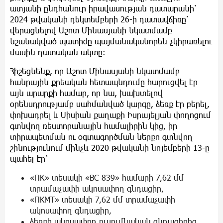
ատյանի ընդհանուր իրավասության դատարանի՝
2024 թվականի դեկտեմբերի 26-ի դատավճիռը՝
վերացնելով Աշոտ Մինասյանի նկատմամբ
նշանակված պատիժը պայմանականորեն չկիրառելու
մասին դատական ակտը:
Հիշեցնենք, որ Աշոտ Մինասյանի նկատմամբ
հանրային քրեական հետապնդումը հարուցվել էր
այն արարքի համար, որ նա, խախտելով
օրենսդրությամբ սահմանված կարգը, ձեռք էր բերել,
փոխադրել և Սիսիան քաղաքի Իսրայելյան փողոցում
գտնվող ռեստորանային համալիրին կից, իր
տիրապետման ու օգտագործման ներքո գտնվող
շինությունում մինչև 2020 թվականի նոյեմբերի 13-ը
պահել էր՝
«ПК» տեսակի «BC 839» համարի 7,62 մմ
տրամաչափի ակոսափող գնդացիր,
«ПKMT» տեսակի 7,62 մմ տրամաչափի
ակոսափող գնդացիր,
ձեռքի ակոսափող ուսումնական գնդացիրից