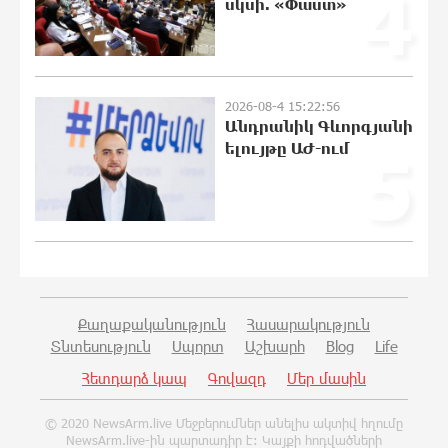
4
սկսի. «Փաստ»
19:18:03 8-08-2026
Հետվճարի փոխարեն՝
արժանապատիվ և ֆիքսված թոշակ․
2026-08-4 15:22:56
ինչու է գործող համակարգը
Անդրանիկ Գևորգյանի
սոցիալական անարդարության խնդիր
ելույթը ԱԺ-ում
5
ստեղծում. Հրայր Կամենդատյան
19:15:53 8-08-2026
Երևանի Կենտրոնում փոշու
պարունակությունը գրեթե ամբողջ
շաբաթ գերազանցել է թույլատրելի
սահմանը
18:59:05 8-08-2026
Քաղաքականություն
Հասարակություն
Տնտեսություն
Սպորտ
Աշխարհ
Blog
Life
Իրանը պատրաստ է բացել Հորմուզի
Հետդարձ կապ
Գովազդ
Մեր մասին
նեղուցը, եթե ԱՄՆ-ն ընդունի
հանրապետության պայմանները
© 2020 NewsArm.live Մեջբերումներ անելիս ակտիվ հղումը
18:40:08 8-08-2026
NewsArm.live-ին պարտադիր է: Կայքի հոդվածների