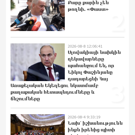
Քարը քարին չեն
թողնի. «Փաստ»
2
Որոնվում է նախաձեռնված քրեական
վարույթի շրջանակներում
19:55:28 8-08-2026
2026-08-8 12:06:41
Փաշինյանն ու Թրամփը
Սլովակիայի նախկին
հեռախոսազրույց են ունեցել
ղեկավարները
19:37:10 8-08-2026
պահանջում են, որ
Նիկոլ Փաշինյանը
դադարեցնի Հայ
3
Առաքելական Եկեղեցու նկատմամբ
Չհանե´ս խաչդ, Հայաստան աշխարհ․
քաղաքական հետապնդումները և
Ուժեղ Հայաստան
ճնշումները
19:19:31 8-08-2026
2026-08-4 9:33:19
Սիցիլիայի օդանավակայանը փակվել
Նախ՝ իշխանությունն
է Էթնա հրաբխի ժայթքման
ինքն իրենից պիտի
պատճառով