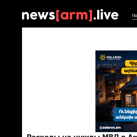
По
Расходы на нужды МВД в Ар