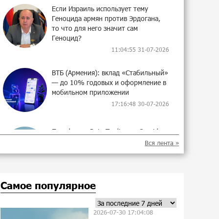
Если Израиль использует тему
Геноцида армян против Эрдогана,
то что для него значит сам
Геноцид?
11:04:55 31-07-2026
ВТБ (Армения): вклад «Стабильный»
— до 10% годовых и оформление в
мобильном приложении
17:16:48 30-07-2026
Платформа Rate.Trading на Seaside
Startup Summit: IDBank представил
Вся лента »
инновационное решение
17:04:08 30-07-2026
Самое популярное
Состоялось открытие Khachaturian
Rooftop при поддержке IDBank
14:42:59 29-07-2026
2026-07-30 17:04:08