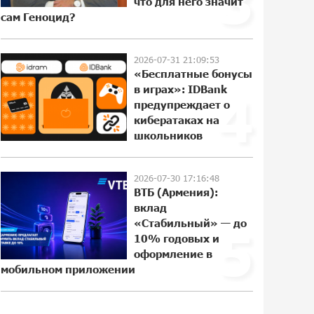
3
что для него значит
просьбой содействовать
сам Геноцид?
освобождению армянских
заключенных, осужденных в
Азербайджане
2026-07-31 21:09:53
17:52:09 25-07-2026
«Бесплатные бонусы
в играх»: IDBank
4
Против кого вооружается
предупреждает о
Азербайджан? Аршак Карапетян
кибератаках на
12:15:55 23-07-2026
школьников
2026-07-30 17:16:48
При поддержке Ucom в спортивной
ВТБ (Армения):
школе Вайка установлена солнечная
вклад
электростанция мощностью 15 кВт
«Стабильный» — до
5
12:05:48 23-07-2026
10% годовых и
оформление в
Новые финансовые навыки на
мобильном приложении
«Давидбекских играх»:
Idram&IDBank
20:51:04 22-07-2026