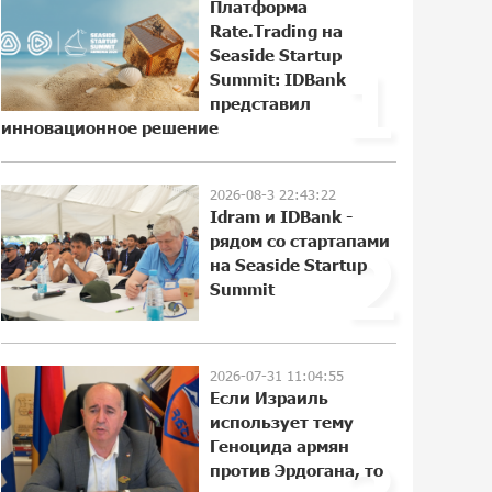
Платформа
Rate.Trading на
Seaside Startup
1
Пашинян ты упустил свой шанс уйти
Summit: IDBank
спокойно. Аршак Карапетян
представил
18:38:32 28-07-2026
инновационное решение
2026-08-3 22:43:22
Обновленный Центр продаж и
Idram и IDBank -
обслуживания Ucom открылся по
рядом со стартапами
2
адресу ул. Шаумяна, 24/2 в Арарате
на Seaside Startup
12:03:54 28-07-2026
Summit
Никогда Нагорный Карабах не был в
составе независимого Азербайджана.
Аршак Карапетян
2026-07-31 11:04:55
Если Израиль
22:29:07 27-07-2026
использует тему
Геноцида армян
Бывший премьер-министр Словакии
против Эрдогана, то
обратился к президенту страны с