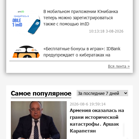
В мобильном приложении Юнибанка
теперь можно зарегистрироваться
также с помощью imID
10:13:18 3-08-2026
«Бесплатные бонусы в играх»: IDBank
предупреждает о кибератаках на
школьников
Вся лента »
21:09:53 31-07-2026
ЕАЭС со временем будет расширяться.
Самое популярное
Когда-нибудь это поймёт и рядовой
армянин, но будет уже поздно
2026-08-6 19:59:14
11:21:27 31-07-2026
Армения оказалась на
грани исторической
1
Если Израиль использует тему
катастрофы․ Аршак
Геноцида армян против Эрдогана, то
Карапетян
что для него значит сам Геноцид?