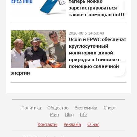
4
спокойно. Аршак Карапетян
теперь можно
зарегистрироваться
18:38:32 28-07-2026
также с помощью imID
Обновленный Центр продаж и
2026-08-5 14:53:48
обслуживания Ucom открылся по
Ucom и FPWC обеспечат
адресу ул. Шаумяна, 24/2 в Арарате
круглосуточный
12:03:54 28-07-2026
мониторинг дикой
5
природы в Гнишике с
помощью солнечной
Никогда Нагорный Карабах не был в
энергии
составе независимого Азербайджана.
Аршак Карапетян
22:29:07 27-07-2026
Бывший премьер-министр Словакии
Политика
Общество
Экономика
Спорт
обратился к президенту страны с
Мир
Blog
Life
просьбой содействовать
освобождению армянских
Контакты
Реклама
О нас
заключенных, осужденных в
Азербайджане