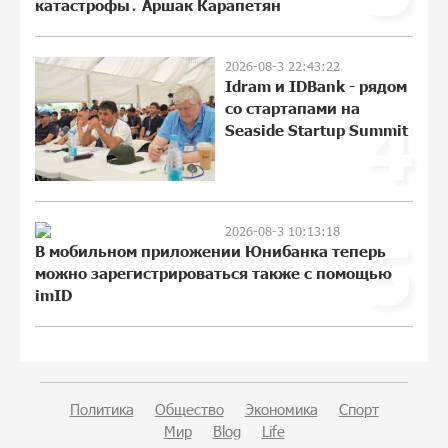
катастрофы․ Аршак Карапетян
«Бесплатные бонусы в играх»: IDBank
2026-08-3 22:43:22
предупреждает о кибератаках на
Idram и IDBank - рядом
школьников
со стартапами на
4
21:09:53 31-07-2026
Seaside Startup Summit
ЕАЭС со временем будет расширяться.
Когда-нибудь это поймёт и рядовой
армянин, но будет уже поздно
2026-08-3 10:13:18
5
11:21:27 31-07-2026
В мобильном приложении Юнибанка теперь
можно зарегистрироваться также с помощью
imID
Если Израиль использует тему
Геноцида армян против Эрдогана, то
что для него значит сам Геноцид?
11:04:55 31-07-2026
Политика
Общество
Экономика
Спорт
ВТБ (Армения): вклад «Стабильный» —
Мир
Blog
Life
до 10% годовых и оформление в