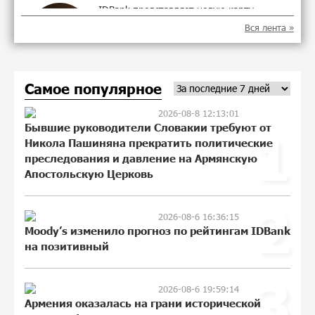
IDBank представляет новую карту
Mastercard World с преимуществами для
Вся лента »
путешествий и специальной акцией
17:21:01 5-08-2026
Самое популярное
Ucom и FPWC обеспечат
круглосуточный мониторинг дикой
2026-08-8 12:13:01
природы в Гнишике с помощью
Бывшие руководители Словакии требуют от
1
солнечной энергии
Никола Пашиняна прекратить политические
14:53:48 5-08-2026
преследования и давление на Армянскую
Апостольскую Церковь
Idram и IDBank - рядом со стартапами
на Seaside Startup Summit
2
2026-08-6 16:36:15
22:43:22 3-08-2026
Moody’s изменило прогноз по рейтингам IDBank
на позитивный
В мобильном приложении Юнибанка
3
теперь можно зарегистрироваться
2026-08-6 19:59:14
также с помощью imID
Армения оказалась на грани исторической
10:13:18 3-08-2026