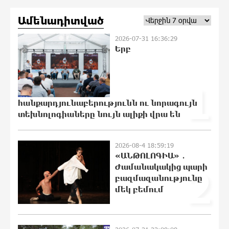
«Չեմ վերադառնալու
փաստաբանական
Ամենադիտված
գործունեությանը»․ Արամ
Վարդևանյան
2026-07-31 16:36:29
11:48:55 6-08-2026
Երբ
Հայաստանը կարիք ունի Ավետիք
Չալաբյանի նման խելացի,
1
աշխատասեր և զարգացած մարդու.
Արմեն Մանվելյան
հանքարդյունաբերությունն ու նորագույն
11:43:36 6-08-2026
տեխնոլոգիաները նույն ալիքի վրա են
Հիմա. Նարեկ Կարապետյանի
ճեպազրույցը
2026-08-4 18:59:19
«ԱՆԹՈԼՈԳԻԱ» ․
11:39:05 6-08-2026
Ժամանակակից պարի
2
բազմազանությունը
մեկ բեմում
Հարցնում են իրար.«ամուսինդ ո՞նց է,
քեռիդ ո՞նց է». Մարուքյանը
հիասթափված է նորընտիր
խորհրդարանից