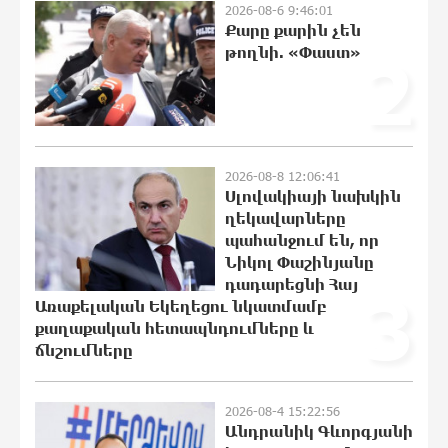
2026-08-6 9:46:01
Քարը քարին չեն
Սլովակիայի նախկին ղեկավարները
թողնի. «Փաստ»
պահանջում են, որ Նիկոլ Փաշինյանը
2
դադարեցնի Հայ Առաքելական
Եկեղեցու նկատմամբ քաղաքական
հետապնդումները և ճնշումները
12:06:41 8-08-2026
2026-08-8 12:06:41
Բանկային գաղտնիքի ապօրինի
Սլովակիայի նախկին
արտահոսք, մերժված վարույթներ և
ղեկավարները
լռող բանկեր. ահազանգում է
պահանջում են, որ
գործարարը
Նիկոլ Փաշինյանը
11:47:36 8-08-2026
դադարեցնի Հայ
3
Առաքելական Եկեղեցու նկատմամբ
Ավետիք Չալաբյանն օրինակելի հայ է
քաղաքական հետապնդումները և
և չի վախենում իշխանությունների
ճնշումները
ապօրինություններից. Լարիսա
Ալավերդյան
11:27:23 8-08-2026
2026-08-4 15:22:56
Անդրանիկ Գևորգյանի
Մեր ուժը մեր աշխատակիցներն են.