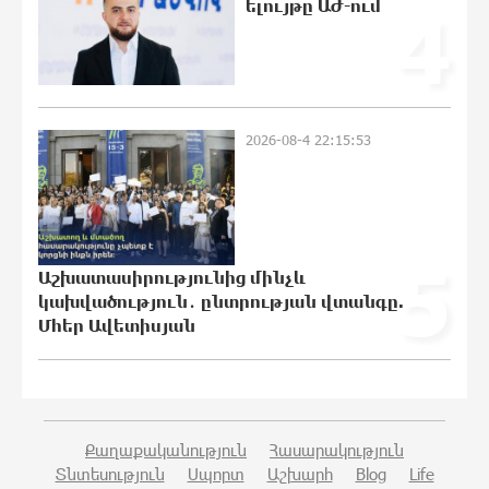
ելույթը ԱԺ-ում
4
ԶՊՄԿ
10:12:09 8-08-2026
«Պատմական հիշողությունը չի
2026-08-4 22:15:53
կարելի քաղաքականություն
դարձնել». Կարպիս Փաշոյան
10:02:32 8-08-2026
5
Երևանի և մարզերի տասնյակ
Աշխատասիրությունից մինչև
հասցեներում օգոստոսի 10-ին, 11-ին,
կախվածություն․ ընտրության վտանգը.
12-ին և 13-ին գազ չի լինելու
Մհեր Ավետիսյան
0:55:39 8-08-2026
Հայ ուշուիստները 37 մեդալ են
նվաճել միջազգային մրցաշարում
0:35:27 8-08-2026
Քաղաքականություն
Հասարակություն
Տնտեսություն
Սպորտ
Աշխարհ
Blog
Life