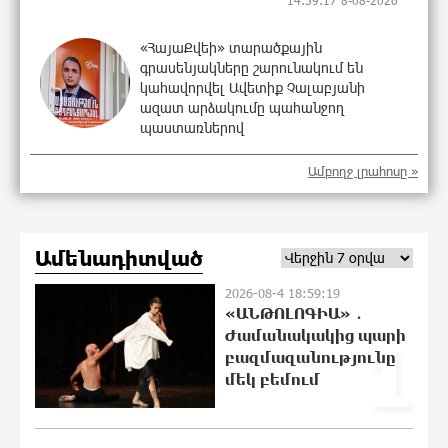
«ՀայաՔվեի» տարածքային
գրասենյակները շարունակում են
կահավորվել Ավետիք Չալաբյանի
ազատ արձակումը պահանջող
պաստառներով
14:45:16 8-08-2026
Ամբողջ լրահոսը »
Երկուսը մեկում. Բրիտանացի
ֆերմերները համատեղում են
արևային վահանակները ոչխարների
Ամենադիտված
հետ մեկ դաշտում, և դա աշխատում է
13:16:28 8-08-2026
2026-08-4 18:59:19
«ԱՆԹՈԼՈԳԻԱ» ․
Սաուդյան Արաբիան, Թուրքիան և
Ժամանակակից պարի
1
Պակիստանը համատեղ
բազմազանությունը
պաշտպանության մասին
մեկ բեմում
համաձայնագիր են կնքել. Արտակ
Զաքարյան
12:27:53 8-08-2026