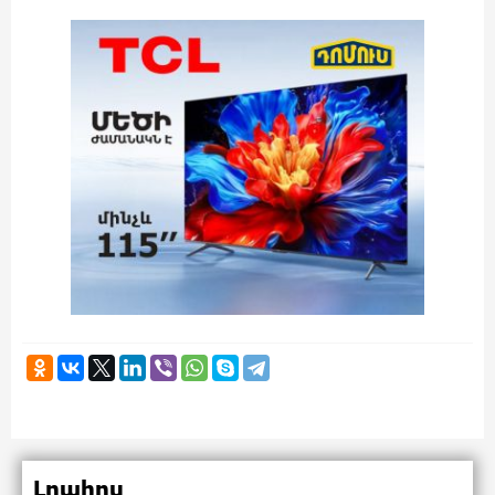
Լրահոս