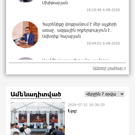
Մխիթարյան
18:19:46 6-08-2026
Հայրենիքը փոքրանում է մեր աչքերի
առաջ․ ազգային ողբերգություն է․
Ավետիք Չալաբյան
18:04:03 6-08-2026
Սամվել Կարապետյանը «ամբողջ
հայության խայտառակություն» է
Ամբողջ լրահոսը »
անվանել Ամենայն Հայոց
Կաթողիկոսի նկատմամբ
դատավարությունը
17:06:48 6-08-2026
Ամենադիտված
2026-07-31 16:36:29
Մեր կրոնական զգացմունքների հետ
Երբ
խաղը ունենալու է հետևանքներ․
Նարեկ Կարապետյան
16:58:47 6-08-2026