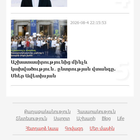
բռնադատավարությունը միահեծան
իշխանության հետևանք է. Հանրային
Դաշինք
2026-08-4 22:15:53
21:04:08 7-08-2026
Մեր երկրում իշխանության և
ընդդիմության անվերջանալի
պայքարում տուժում է միայն ու միայն
5
ՀՀ քաղաքացին. Աննա Կոստանյան
Աշխատասիրությունից մինչև
21:00:08 7-08-2026
կախվածություն․ ընտրության վտանգը.
Մհեր Ավետիսյան
Փրկարարները հայտանաբերել են
մոլորված զբոսաշրջիկներին
20:49:35 7-08-2026
Քաղաքականություն
Հասարակություն
Տնտեսություն
Սպորտ
Աշխարհ
Blog
Life
ԼՀԿ-ն պահանջում է դադարեցնել
Գարեգին Բ-ի և եպիսկոպոսների դեմ
Հետդարձ կապ
Գովազդ
Մեր մասին
քրեական հետապնդումը
20:40:12 7-08-2026