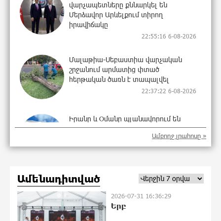
վարչապետները քննարկել են
Մերձավոր Արևելքում տիրող
իրավիճակը
22:55:16 6-08-2026
Մալաթիա-Սեբաստիա վարչական
շրջանում արմատից փտած
հերթական ծառն է տապալվել
22:37:22 6-08-2026
Իրանը և Օմանը պլանավորում են
փոխել Հորմուզի նեղուցի
Ամբողջ լրահոսը »
նավագնացության կառուցվածքը
22:19:14 6-08-2026
Ամենադիտված
8-ամյա Մոնթե Մուրադյանն ու Սյունե
Քոսակյանը հաղթահարել են
2026-07-31 16:36:29
Արարատի գագաթը
Երբ
22:00:57 6-08-2026