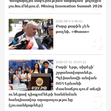
3
Հանքարդյունաբերության ապագան՝ թվային
լուծումներում. Mining Innovation Summit 2026
«Համահայկական ճակատ» շարժումը
զորակցություն է հայտնում Ամենայն
2026-08-6 9:46:01
Քարը քարին չեն
Հայոց Կաթողիկոսին
թողնի. «Փաստ»
4
20:43:42 6-08-2026
Ավտովթար՝ Կոտայքի մարզում.
Զովունի-Եղվարդ ճանապարհին
բախվել են «Alfa Romeo»-ն և «Opel»-ը.
կա վիրավոր
2026-07-31 15:07:12
20:26:38 6-08-2026
Բարի՛ երթ, սիրելի՛
շրջանավարտներ.
Պլեխանովի անվան
Արժևորվում է Շիրակի երգիծական
բանահյուսությունը
ՌՏՀ Երևանի
մասնաճյուղում տեղի
20:08:02 6-08-2026
5
ունեցավ դիպլոմների հանձնման
հանդիսավոր արարողությունը
(լուսանկարներ)
Վրաստանում պետական ​​