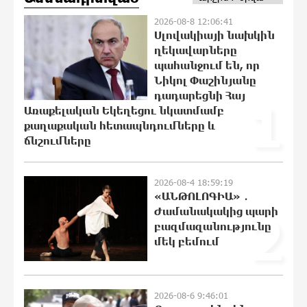
են «Հույս բոլոր մարդկանց»
հիմնադրամի շենքի պատուհաններն
2026-08-8 12:06:41
ու դռները
Սլովակիայի նախկին
22:07:09 8-08-2026
ղեկավարները
պահանջում են, որ
Ալիևն ու Թրամփը հեռախոսազրույց
Նիկոլ Փաշինյանը
են ունեցել
դադարեցնի Հայ
1
21:48:41 8-08-2026
Առաքելական Եկեղեցու նկատմամբ
քաղաքական հետապնդումները և
ճնշումները
«Ինտեր»-ը հաղթեց «Յուվենտուս»-ին
21:29:45 8-08-2026
2026-08-4 18:59:19
«ԱՆԹՈԼՈԳԻԱ» ․
Ժամանակակից պարի
2
բազմազանությունը
մեկ բեմում
Քրեական վարույթի շրջանակում
անձի անձնական և ընտանեկան
կյանքին առնչվող տվյալների
անհարկի հրապարակումն
2026-08-6 9:46:01
անթույլատրելի է. ՄԻՊ