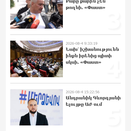
Քարը քարին չեն
21:10:46 8-08-2026
թողնի. «Փաստ»
3
Զելենսկին ու Վուչիչը քննարկել են
համագործակցությունն ընդլայնելու
հնարավորությունները
20:51:38 8-08-2026
2026-08-4 9:33:19
Նախ՝ իշխանությունն
Հրդեհի ահազանգ Սայաթ-Նովա
ինքն իրենից պիտի
4
պողոտայում. շենքից տարհանվել է 5
սկսի. «Փաստ»
բնակիչ
20:33:21 8-08-2026
Ճապոնական Յակիշիմե կերամիկայի
2026-08-4 15:22:56
ցուցահանդեսը երկարաձգվել է մինչև
Անդրանիկ Գևորգյանի
օգոստոսի 30-ը
ելույթը ԱԺ-ում
5
20:14:36 8-08-2026
Որոնվում է նախաձեռնված քրեական
վարույթի շրջանակներում