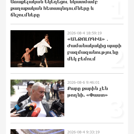
1
21:48:41 8-08-2026
Առաքելական Եկեղեցու նկատմամբ
քաղաքական հետապնդումները և
ճնշումները
«Ինտեր»-ը հաղթեց «Յուվենտուս»-ին
21:29:45 8-08-2026
2026-08-4 18:59:19
«ԱՆԹՈԼՈԳԻԱ» ․
Ժամանակակից պարի
2
բազմազանությունը
մեկ բեմում
Քրեական վարույթի շրջանակում
անձի անձնական և ընտանեկան
կյանքին առնչվող տվյալների
անհարկի հրապարակումն
2026-08-6 9:46:01
անթույլատրելի է. ՄԻՊ
Քարը քարին չեն
21:10:46 8-08-2026
թողնի. «Փաստ»
3
Զելենսկին ու Վուչիչը քննարկել են
համագործակցությունն ընդլայնելու
հնարավորությունները
20:51:38 8-08-2026
2026-08-4 9:33:19