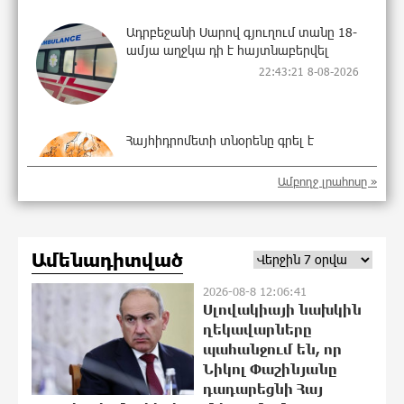
Ադրբեջանի Սարով գյուղում տանը 18-
ամյա աղջկա դի է հայտնաբերվել
22:43:21 8-08-2026
Հայհիդրոմետի տնօրենը գրել է
22:25:11 8-08-2026
Ամբողջ լրահոսը »
Արտակարգ դեպք՝ Երևանում․ կոտրել
Ամենադիտված
են «Հույս բոլոր մարդկանց»
հիմնադրամի շենքի պատուհաններն
2026-08-8 12:06:41
ու դռները
Սլովակիայի նախկին
22:07:09 8-08-2026
ղեկավարները
պահանջում են, որ
Ալիևն ու Թրամփը հեռախոսազրույց
Նիկոլ Փաշինյանը
են ունեցել
դադարեցնի Հայ