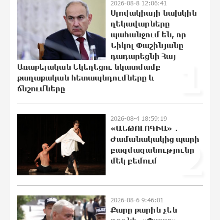
2026-08-8 12:06:41
ու դռները
Սլովակիայի նախկին
22:07:09 8-08-2026
ղեկավարները
պահանջում են, որ
Ալիևն ու Թրամփը հեռախոսազրույց
Նիկոլ Փաշինյանը
են ունեցել
դադարեցնի Հայ
1
21:48:41 8-08-2026
Առաքելական Եկեղեցու նկատմամբ
քաղաքական հետապնդումները և
ճնշումները
«Ինտեր»-ը հաղթեց «Յուվենտուս»-ին
21:29:45 8-08-2026
2026-08-4 18:59:19
«ԱՆԹՈԼՈԳԻԱ» ․
Ժամանակակից պարի
2
բազմազանությունը
մեկ բեմում
Քրեական վարույթի շրջանակում
անձի անձնական և ընտանեկան
կյանքին առնչվող տվյալների
անհարկի հրապարակումն
2026-08-6 9:46:01
անթույլատրելի է. ՄԻՊ
Քարը քարին չեն
21:10:46 8-08-2026