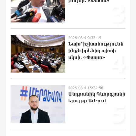
թողնի. «Փաստ»
3
Զելենսկին ու Վուչիչը քննարկել են
համագործակցությունն ընդլայնելու
հնարավորությունները
20:51:38 8-08-2026
2026-08-4 9:33:19
Նախ՝ իշխանությունն
Հրդեհի ահազանգ Սայաթ-Նովա
ինքն իրենից պիտի
4
պողոտայում. շենքից տարհանվել է 5
սկսի. «Փաստ»
բնակիչ
20:33:21 8-08-2026
Ճապոնական Յակիշիմե կերամիկայի
2026-08-4 15:22:56
ցուցահանդեսը երկարաձգվել է մինչև
Անդրանիկ Գևորգյանի
օգոստոսի 30-ը
ելույթը ԱԺ-ում
5
20:14:36 8-08-2026
Որոնվում է նախաձեռնված քրեական
վարույթի շրջանակներում
19:55:28 8-08-2026