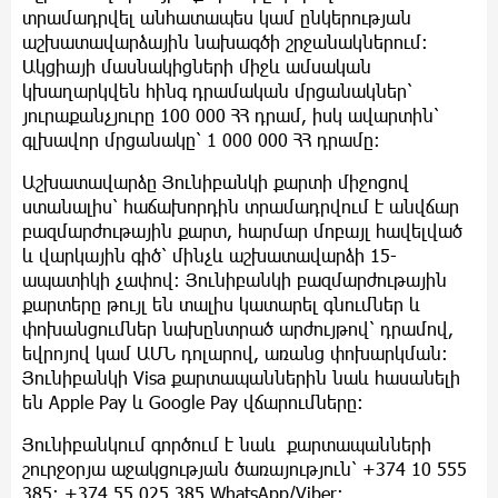
տրամադրվել անհատապես կամ ընկերության
աշխատավարձային նախագծի շրջանակներում։
Ակցիայի մասնակիցների միջև ամսական
կխաղարկվեն հինգ դրամական մրցանակներ՝
յուրաքանչյուրը 100 000 ՀՀ դրամ, իսկ ավարտին՝
գլխավոր մրցանակը՝ 1 000 000 ՀՀ դրամը:
Աշխատավարձը Յունիբանկի քարտի միջոցով
ստանալիս՝ հաճախորդին տրամադրվում է անվճար
բազմարժութային քարտ, հարմար մոբայլ հավելված
և վարկային գիծ՝ մինչև աշխատավարձի 15-
ապատիկի չափով: Յունիբանկի բազմարժութային
քարտերը թույլ են տալիս կատարել գնումներ և
փոխանցումներ նախընտրած արժույթով՝ դրամով,
եվրոյով կամ ԱՄՆ դոլարով, առանց փոխարկման:
Յունիբանկի Visa քարտապաններին նաև հասանելի
են Apple Pay և Google Pay վճարումները։
Յունիբանկում գործում է նաև քարտապանների
շուրջօրյա աջակցության ծառայություն՝ +374 10 555
385; +374 55 025 385 WhatsApp/Viber: