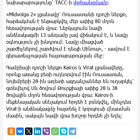
նախարարությունը՝ ТАСС-ի
փոխանցմամբ
։
«Midvolga 2» լցանավը՝ Ռուսաստանի դրոշի ներքո,
հարձակման է ենթարկվել մեր ափից 80 մղոն
հեռավորության վրա։ Ներկայումս նավի
անձնակազմի 13 անդամը լավ վիճակում է, և նավը
օգնություն չի խնդրում։ Նավը միացված
շարժիչներով շարժվում է դեպի Սինոպ», - ասվում է
գերատեսչության հայտարարության մեջ։
Գամբիայի դրոշի ներքո Kairos և Virat լցանավերը,
որոնք առանց բեռի ուղևորվում էին Ռուսաստան,
նոյեմբերի 28-ին աղետի ազդանշաններ են ուղարկել՝
գտնվելով Սև ծովում Թուրքիայի ափից 28 և 38
ծովային մղոն հեռավորության վրա։ Kairos-ի
մեքենայական սենյակում հրդեհ է բռնկվել, մինչդեռ
Virat-ի անձնակազմը հայտնել է կորպուսի վնասման
մասին, սակայն նավի վրա խոշոր հրդեհ չի եղել։