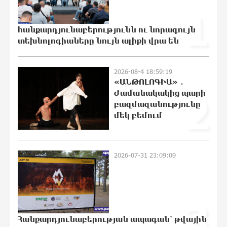
խնդիրների և աճի կայունության
1
մարտահրավերների համախումբը.
«Փաստ»
հանքարդյունաբերությունն ու նորագույն
9:38:03 6-08-2026
տեխնոլոգիաները նույն ալիքի վրա են
Քաղաքական սուր կոնտրաստն ու
դիսբալանսը. «Փաստ»
2026-08-4 18:59:19
«ԱՆԹՈԼՈԳԻԱ» ․
9:29:59 6-08-2026
Ժամանակակից պարի
2
բազմազանությունը
մեկ բեմում
Ընտրություններն ավարտվեցին,
իշխանություններին էլ ոչինչ չի
հետաքրքրու՞մ. «Փաստ»
9:26:54 6-08-2026
2026-07-31 23:09:09
Նոր պարտքեր են ներգրավում
ճեղքերը փակելու համար. «Փաստ»
3
9:21:21 6-08-2026
Հանքարդյունաբերության ապագան՝ թվային