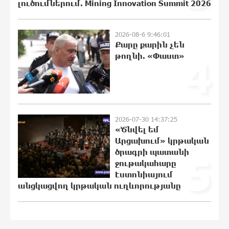
լուծումներում. Mining Innovation Summit 2026
Անհավասարակշռության և նոր
կախվածության վտանգները.
2026-08-6 9:46:01
«Փաստ»
Քարը քարին չեն
9:18:24 6-08-2026
թողնի. «Փաստ»
4
Ես հավատում եմ, որ «Արարարտ-
Արմենիան» ունակ է անցնել
որակավորման վերջին փուլ.
Բերեզովսկի
2026-07-30 14:37:25
0:57:28 6-08-2026
«Ծնվել եմ
Արցախում» կրթական
Գերմանիայում ահաբեկչության
ծրագրի պատանի
5
գործով քննություն է սկսվել
ջութակահարը
Լայպցիգի օդանավակայանում
Էստոնիայում
պայթուցիկով անօդաչու սարք
հայտնաբերելուց հետո
անցկացվող կրթական ուղևորությանը
0:39:46 6-08-2026
Իրազեկում․ գործարկվելու է